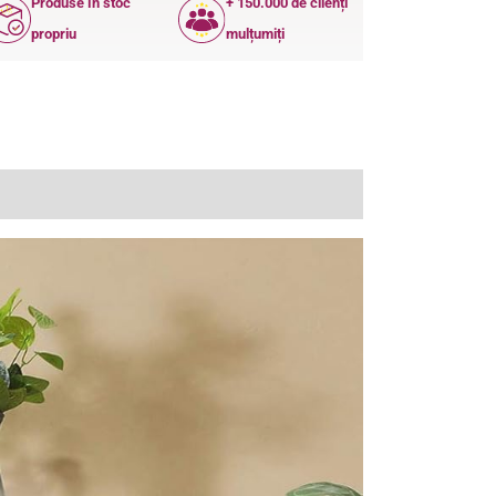
Produse în stoc
+ 150.000 de clienți
propriu
mulțumiți