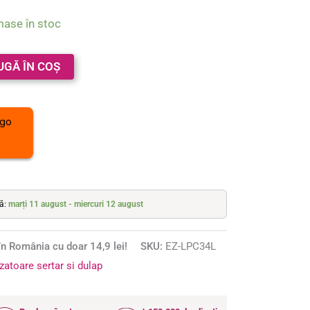
mase în stoc
UGĂ ÎN COȘ
tă:
marți 11 august - miercuri 12 august
n România cu doar 14,9 lei!
SKU:
EZ-LPC34L
zatoare sertar si dulap