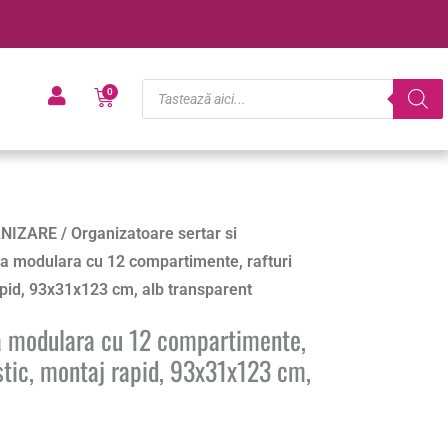
Products
Cart
0
search
NIZARE
/
Organizatoare sertar si
 modulara cu 12 compartimente, rafturi
apid, 93x31x123 cm, alb transparent
 modulara cu 12 compartimente,
astic, montaj rapid, 93x31x123 cm,