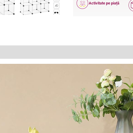
12
Activitate pe piață
ANI
(0)