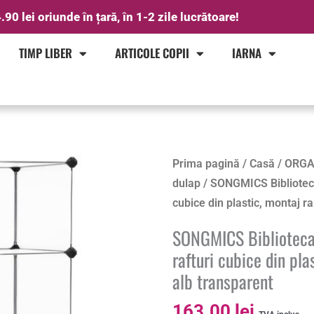
.90 lei oriunde în țară, în 1-2 zile lucrătoare!
TIMP LIBER
ARTICOLE COPII
IARNA
Cantitate
Prima pagină
/
Casă
/
ORGA
SONGMICS
dulap
/ SONGMICS Biblioteca
Biblioteca
cubice din plastic, montaj r
modulara
SONGMICS Biblioteca
cu
rafturi cubice din pl
12
alb transparent
compartimente,
rafturi
163.00
lei