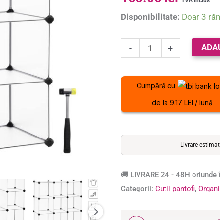
TVA inclus
cubice
Disponibilitate:
Doar 3 ră
din
plastic,
montaj
ADA
-
+
rapid,
93x31x123
Cumpără cu
cm,
alb
de la 9.17 LEI / lună
transparent
Livrare estima
🚚 LIVRARE 24 - 48H oriunde î
Categorii:
Cutii pantofi
,
Organi