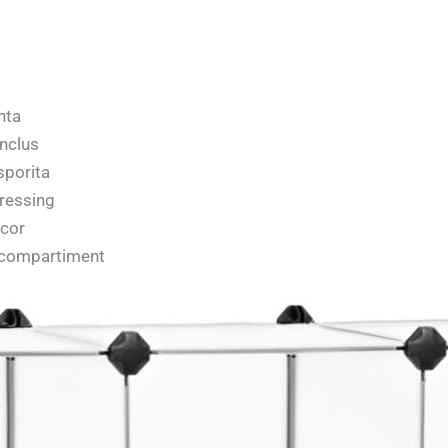
nta
inclus
sporita
dressing
ecor
e compartiment