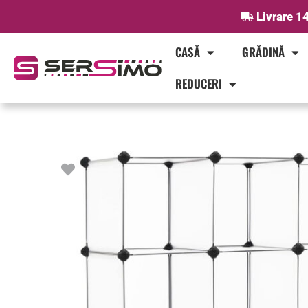
Skip
Livrare 14
to
content
CASĂ
GRĂDINĂ
REDUCERI