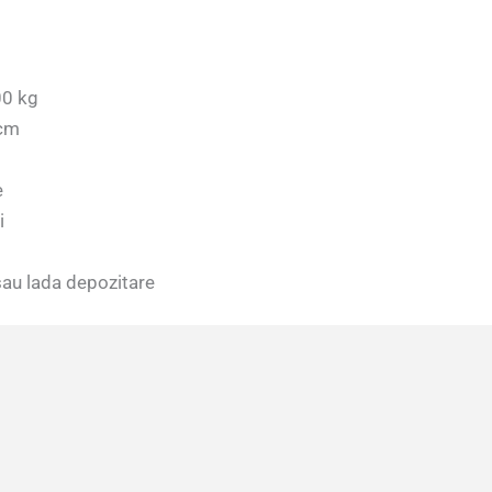
00 kg
 cm
e
i
 sau lada depozitare