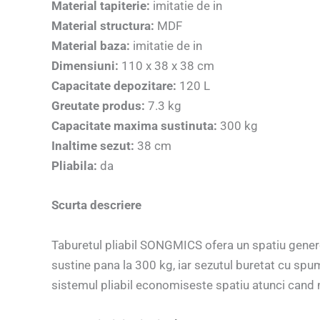
Material tapiterie:
imitatie de in
Material structura:
MDF
Material baza:
imitatie de in
Dimensiuni:
110 x 38 x 38 cm
Capacitate depozitare:
120 L
Greutate produs:
7.3 kg
Capacitate maxima sustinuta:
300 kg
Inaltime sezut:
38 cm
Pliabila:
da
Scurta descriere
Taburetul pliabil SONGMICS ofera un spatiu genero
sustine pana la 300 kg, iar sezutul buretat cu spum
sistemul pliabil economiseste spatiu atunci cand nu