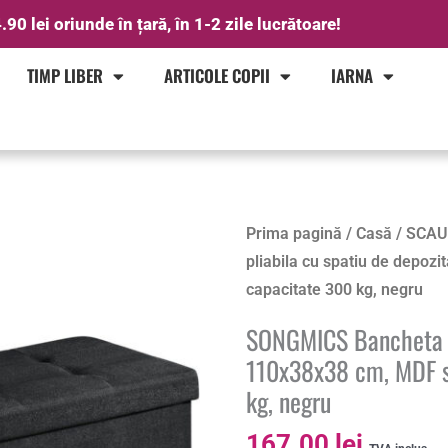
.90 lei oriunde în țară, în 1-2 zile lucrătoare!
TIMP LIBER
ARTICOLE COPII
IARNA
Prima pagină
/
Casă
/
SCAU
pliabila cu spatiu de depozi
capacitate 300 kg, negru
SONGMICS Bancheta pl
110x38x38 cm, MDF si
kg, negru
167.00
lei