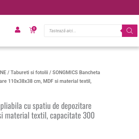
Products
Cart
0
search
NE
/
Tabureti si fotolii
/ SONGMICS Bancheta
tare 110x38x38 cm, MDF si material textil,
iabila cu spatiu de depozitare
 material textil, capacitate 300