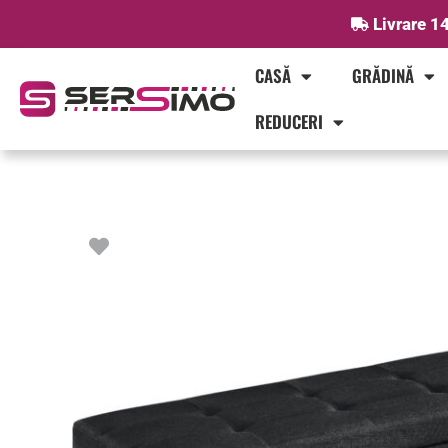
Skip
Livrare 14
to
content
CASĂ
GRĂDINĂ
REDUCERI