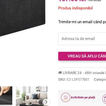
TVA inclus
Produs indisponibil
Trimite-mi un email când p
🚚 LIVRARE 24 - 48H oriunde î
SKU:
EZ-LSF077B01
Catego
12
Activitate pe piață
ANI