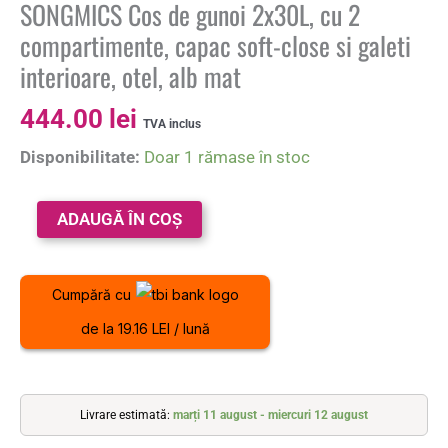
SONGMICS Cos de gunoi 2x30L, cu 2
compartimente, capac soft-close si galeti
interioare, otel, alb mat
444.00
lei
TVA inclus
Disponibilitate:
Doar 1 rămase în stoc
ADAUGĂ ÎN COȘ
Cumpără cu
de la 19.16 LEI / lună
Livrare estimată:
marți 11 august - miercuri 12 august