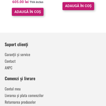
Evaluat la
605.00
lei
TVA inclus
62x32x56cm, alb
5.00
ADAUGĂ ÎN COȘ
din 5
ADAUGĂ ÎN COȘ
Suport clienți
Garanții și service
Contact
ANPC
Comenzi și livrare
Contul meu
Livrarea și plata comenzilor
Returnarea produselor