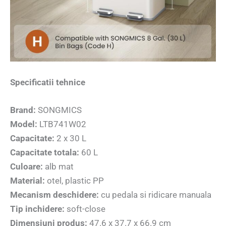
Specificatii tehnice
Brand:
SONGMICS
Model:
LTB741W02
Capacitate:
2 x 30 L
Capacitate totala:
60 L
Culoare:
alb mat
Material:
otel, plastic PP
Mecanism deschidere:
cu pedala si ridicare manuala
Tip inchidere:
soft-close
Dimensiuni produs:
47.6 x 37.7 x 66.9 cm