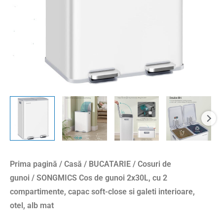
compartimente,
capac
soft-
close
si
galeti
interioare,
otel,
alb
mat
Prima pagină
/
Casă
/
BUCATARIE
/
Cosuri de
gunoi
/ SONGMICS Cos de gunoi 2x30L, cu 2
compartimente, capac soft-close si galeti interioare,
otel, alb mat