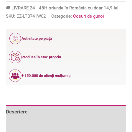
🚚 LIVRARE 24 - 48H oriunde în România cu doar 14,9 lei!
SKU:
EZ-LTB741W02
Categorie:
Cosuri de gunoi
12
Activitate pe piață
ANI
Produse în stoc propriu
+ 150.000 de clienți mulțumiți
Descriere
Informații suplimentare