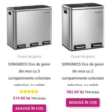
Cosuri de gunoi
Cosuri de gunoi
SONGMICS Cos de gunoi
SONGMICS Cos de gunoi
din inox cu 3
din inox cu 2
compartimente colectare
compartimente colectare
selectiva, cu galeti
selectiva, cu galeti
382.00
lei
interioare, 3x18litri, argintiu
interioare, 2x15litri, argintiu
TVA inclus
Evaluat la
519.00
lei
TVA inclus
si negru
si negru
5.00
ADAUGĂ ÎN COȘ
din 5
ADAUGĂ ÎN COȘ