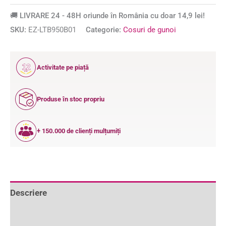
🚚 LIVRARE 24 - 48H oriunde în România cu doar 14,9 lei!
SKU:
EZ-LTB950B01
Categorie:
Cosuri de gunoi
12
Activitate pe piață
ANI
Produse în stoc propriu
+ 150.000 de clienți mulțumiți
Descriere
Informații suplimentare