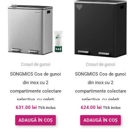
Cosuri de gunoi
Cosuri de gunoi
SONGMICS Cos de gunoi
SONGMICS Cos de gunoi
din inox cu 2
din inox cu 2
compartimente colectare
compartimente colectare
selectiva, cu galeti
selectiva, cu galeti
631.00
lei
624.00
lei
interioare, 2x30litri, argintiu
interioare, 2x30litri, negru
TVA inclus
TVA inclus
ADAUGĂ ÎN COȘ
ADAUGĂ ÎN COȘ