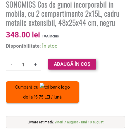
SONGMICS Cos de gunoi incorporabil in
mobila, cu 2 compartimente 2x15L, cadru
metalic extensibil, 48x25x44 cm, negru
348.00
lei
TVA inclus
Disponibilitate:
În stoc
ADAUGĂ ÎN COȘ
-
+
Cumpără cu
de la 15.75 LEI / lună
Livrare estimată:
vineri 7 august - luni 10 august