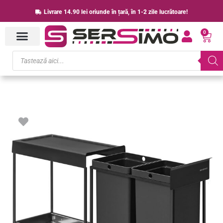
Skip
Livrare 14.90 lei oriunde în țară, în 1-2 zile lucrătoare!
to
0
content
Cart
Products
search
Cantitate
SONGMICS
Cos
de
gunoi
incorporabil
in
mobila,