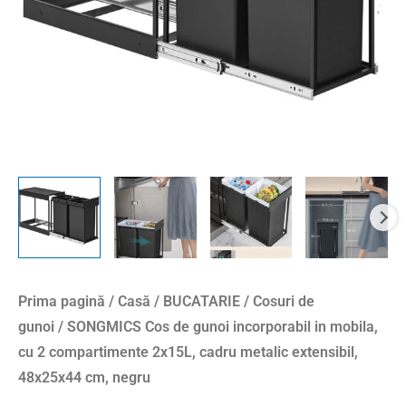
cu
2
compartimente
2x15L,
cadru
metalic
extensibil,
48x25x44
cm,
negru
Prima pagină
/
Casă
/
BUCATARIE
/
Cosuri de
gunoi
/ SONGMICS Cos de gunoi incorporabil in mobila,
cu 2 compartimente 2x15L, cadru metalic extensibil,
48x25x44 cm, negru