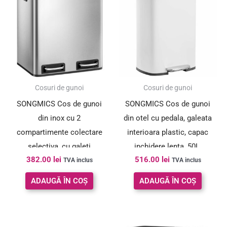
Cosuri de gunoi
Cosuri de gunoi
SONGMICS Cos de gunoi
SONGMICS Cos de gunoi
din inox cu 2
din otel cu pedala, galeata
compartimente colectare
interioara plastic, capac
selectiva, cu galeti
inchidere lenta, 50L,
382.00
lei
516.00
lei
interioare, 2x15litri, argintiu
43x32x66cm, alb
TVA inclus
TVA inclus
si negru
ADAUGĂ ÎN COȘ
ADAUGĂ ÎN COȘ