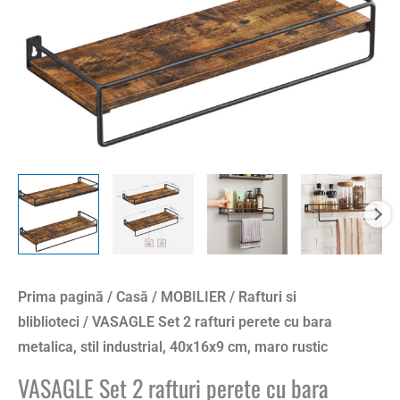
metalica,
stil
industrial,
40x16x9
cm,
maro
rustic
Prima pagină
/
Casă
/
MOBILIER
/
Rafturi si
bliblioteci
/ VASAGLE Set 2 rafturi perete cu bara
metalica, stil industrial, 40x16x9 cm, maro rustic
VASAGLE Set 2 rafturi perete cu bara