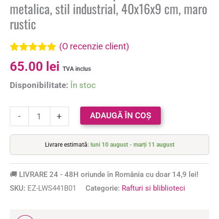
metalica, stil industrial, 40x16x9 cm, maro
rustic
(O recenzie client)
Evaluat la
65.00
lei
5.00
din 5 pe
TVA inclus
baza unei
Disponibilitate:
În stoc
singure
evaluări
ADAUGĂ ÎN COȘ
-
+
Livrare estimată:
luni 10 august - marți 11 august
🚚 LIVRARE 24 - 48H oriunde în România cu doar 14,9 lei!
SKU:
EZ-LWS441B01
Categorie:
Rafturi si bliblioteci