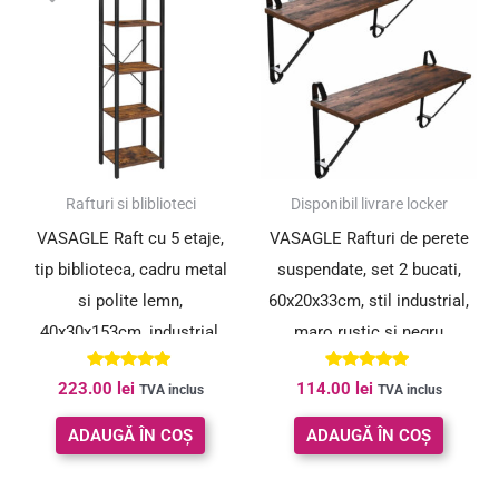
Rafturi si bliblioteci
Disponibil livrare locker
VASAGLE Raft cu 5 etaje,
VASAGLE Rafturi de perete
tip biblioteca, cadru metal
suspendate, set 2 bucati,
si polite lemn,
60x20x33cm, stil industrial,
40x30x153cm, industrial,
maro rustic si negru
maro rustic si negru
Evaluat la
Evaluat la
223.00
lei
114.00
lei
TVA inclus
TVA inclus
5.00
5.00
din 5
din 5
ADAUGĂ ÎN COȘ
ADAUGĂ ÎN COȘ