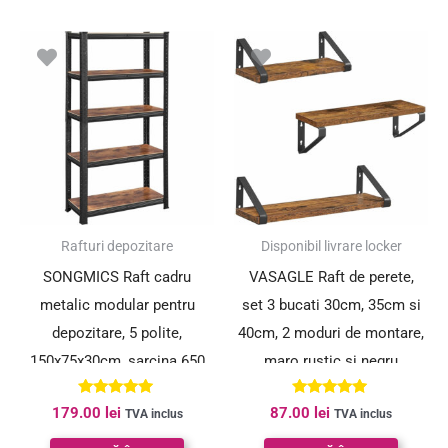
Rafturi depozitare
Disponibil livrare locker
SONGMICS Raft cadru
VASAGLE Raft de perete,
metalic modular pentru
set 3 bucati 30cm, 35cm si
depozitare, 5 polite,
40cm, 2 moduri de montare,
150x75x30cm, sarcina 650
maro rustic si negru
kg, maro rustic
Evaluat la
Evaluat la
179.00
lei
87.00
lei
TVA inclus
TVA inclus
5.00
5.00
din 5
din 5