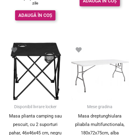
ADAUGĂ ÎN COȘ
zile
ADAUGĂ ÎN COȘ
Prețul
Prețul
inițial
curent
a
este:
fost:
159.01 le
229.00 lei.
SUPER PREȚ!
Disponibil livrare locker
Mese gradina
Masa plianta camping sau
Masa dreptunghiulara
pescuit, cu 2 suporturi
pliabila multifunctionala,
pahar, 46x46x45 cm, negru
180x72x75cm, alba