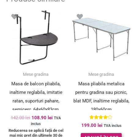
Prețul
Prețul
inițial
curent
a
este:
fost:
108.90 lei.
142.00 lei.
SUPER PREȚ!
Mese gradina
Mese gradina
Masa de balcon pliabila,
Masa pliabila metalica
inaltime reglabila, imitatie
pentru gradina sau picnic,
ratan, suporturi pahare,
blat MDF, inaltime reglabila,
semicerc, 64x60x83cm,
180x60cm
142.00
lei
108.90
lei
negru
TVA
Evaluat la
inclus
199.00
lei
TVA inclus
4.00
Reducerea se aplică față de cel
din 5
mai mic preț din ultimele 30 de