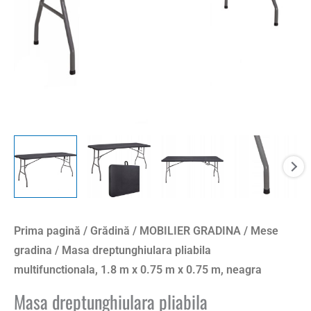
0.75
m
x
0.75
m,
neagra
Prima pagină
/
Grădină
/
MOBILIER GRADINA
/
Mese
gradina
/ Masa dreptunghiulara pliabila
multifunctionala, 1.8 m x 0.75 m x 0.75 m, neagra
Masa dreptunghiulara pliabila