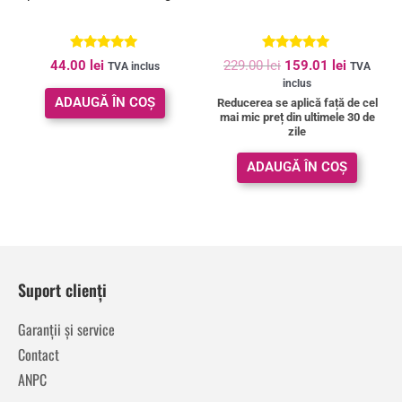
Evaluat la
Evaluat la
44.00
lei
229.00
lei
159.01
lei
TVA inclus
TVA
5.00
4.84
inclus
din 5
din 5
ADAUGĂ ÎN COȘ
Reducerea se aplică față de cel
mai mic preț din ultimele 30 de
zile
ADAUGĂ ÎN COȘ
Suport clienți
Garanții și service
Contact
ANPC