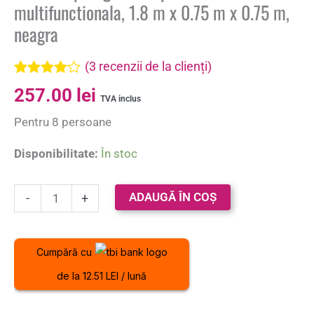
multifunctionala, 1.8 m x 0.75 m x 0.75 m,
neagra
(
3
recenzii de la clienți)
Evaluat la
3
257.00
lei
4.00
din 5
TVA inclus
pe baza a
Pentru 8 persoane
evaluări
de la
clienți
Disponibilitate:
În stoc
ADAUGĂ ÎN COȘ
-
+
Cumpără cu
de la 12.51 LEI / lună