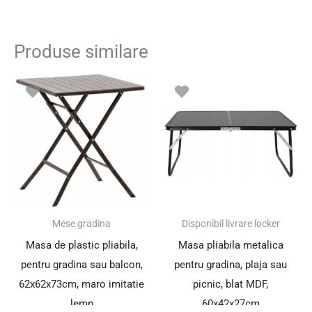
Produse similare
Prețul
Prețul
inițial
curent
a
este:
fost:
181.50 lei.
244.00 lei.
SUPER PREȚ!
Mese gradina
Disponibil livrare locker
Masa de plastic pliabila,
Masa pliabila metalica
pentru gradina sau balcon,
pentru gradina, plaja sau
62x62x73cm, maro imitatie
picnic, blat MDF,
lemn
60x42x27cm