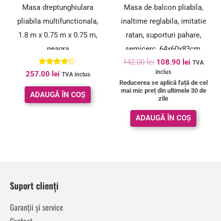
Masa dreptunghiulara
Masa de balcon pliabila,
pliabila multifunctionala,
inaltime reglabila, imitatie
1.8 m x 0.75 m x 0.75 m,
ratan, suporturi pahare,
neagra
semicerc, 64x60x83cm,
142.00
lei
108.90
lei
negru
TVA
Evaluat la
inclus
257.00
lei
TVA inclus
4.00
Reducerea se aplică față de cel
din 5
mai mic preț din ultimele 30 de
ADAUGĂ ÎN COȘ
zile
ADAUGĂ ÎN COȘ
Suport clienți
Garanții și service
Contact