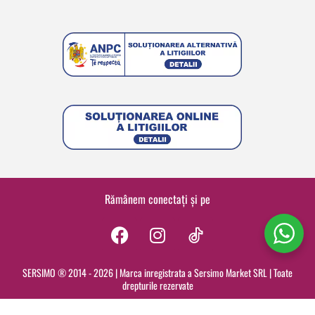
Rămânem conectați și pe
F
I
a
n
c
s
SERSIMO ® 2014 - 2026 | Marca inregistrata a Sersimo Market SRL | Toate
drepturile rezervate
e
t
b
a