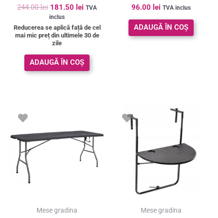
244.00
lei
181.50
lei
96.00
lei
TVA
TVA inclus
inclus
ADAUGĂ ÎN COȘ
Reducerea se aplică față de cel
mai mic preț din ultimele 30 de
zile
ADAUGĂ ÎN COȘ
Prețul
Prețul
inițial
curent
a
este:
fost:
108.90 le
142.00 lei.
SUPER PREȚ!
Mese gradina
Mese gradina