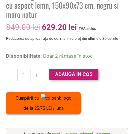
cu aspect lemn, 150x90x73 cm, negru si
maro natur
849.00
lei
629.20
lei
TVA inclus
Reducerea se aplică față de cel mai mic preț din ultimele 30 de zile
Disponibilitate:
Doar 2 rămase în stoc
ADAUGĂ ÎN COȘ
-
+
Cumpără cu
de la 25.75 LEI / lună
Livrare estimată:
marți 11 august - miercuri 12 august