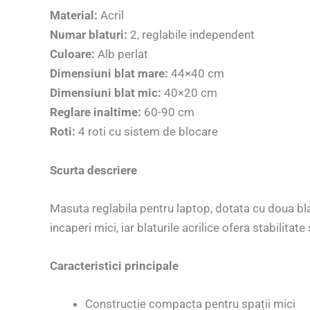
Material:
Acril
Numar blaturi:
2, reglabile independent
Culoare:
Alb perlat
Dimensiuni blat mare:
44×40 cm
Dimensiuni blat mic:
40×20 cm
Reglare inaltime:
60-90 cm
Roti:
4 roti cu sistem de blocare
Scurta descriere
Masuta reglabila pentru laptop, dotata cu doua bl
incaperi mici, iar blaturile acrilice ofera stabilit
Caracteristici principale
Constructie compacta pentru spații mici