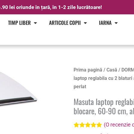
.90 lei oriunde în țară, în 1-2 zile lucrătoare!
TIMP LIBER
ARTICOLE COPII
IARNA
Prima pagină
/
Casă
/
DORM
laptop reglabila cu 2 blaturi 
perlat
Masuta laptop reglabil
blocare, 60-90 cm, al
(O recenzie c
Evaluat la