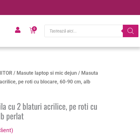
Products
Cart
0
search
ITOR
/
Masute laptop si mic dejun
/ Masuta
acrilice, pe roti cu blocare, 60-90 cm, alb
a cu 2 blaturi acrilice, pe roti cu
b perlat
lient)