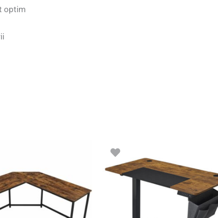
rt optim
ii