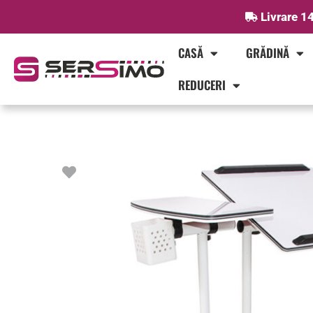
Skip
Livrare 14
to
content
CASĂ
GRĂDINĂ
REDUCERI