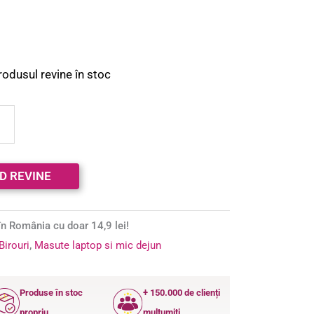
rodusul revine în stoc
n România cu doar 14,9 lei!
Birouri
,
Masute laptop si mic dejun
Produse în stoc
+ 150.000 de clienți
propriu
mulțumiți