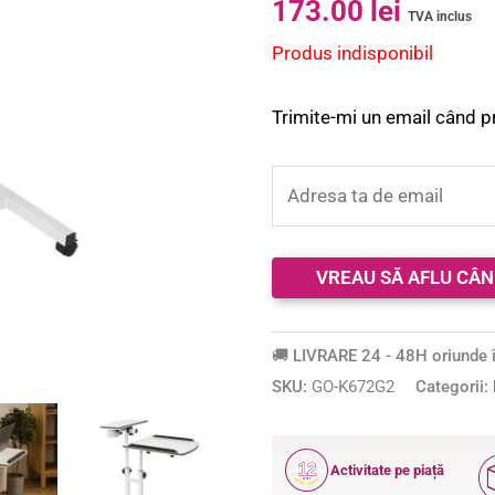
173.00
lei
5.00
din 5 pe
TVA inclus
baza unei
Produs indisponibil
singure
evaluări
Trimite-mi un email când p
🚚 LIVRARE 24 - 48H oriunde î
SKU:
GO-K672G2
Categorii:
12
Activitate pe piață
ANI