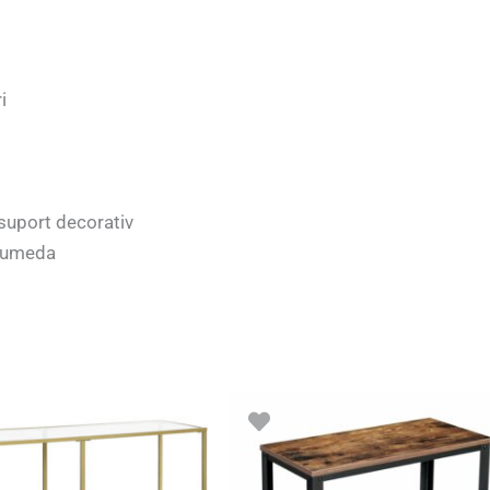
i
suport decorativ
a umeda