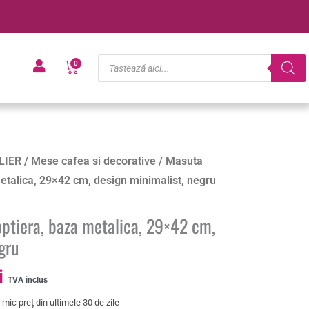
Products
Cart
0
search
Prețul
LIER
/
Mese cafea si decorative
/ Masuta
curent
metalica, 29×42 cm, design minimalist, negru
este:
71.40 lei.
optiera, baza metalica, 29×42 cm,
i.
gru
i
TVA inclus
mic preț din ultimele 30 de zile