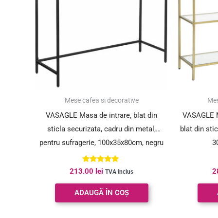
Mese cafea si decorative
Mes
VASAGLE Masa de intrare, blat din
VASAGLE Ma
sticla securizata, cadru din metal,
blat din sti
pentru sufragerie, 100x35x80cm, negru
3
Evaluat la
213.00
lei
2
TVA inclus
5.00
din 5
ADAUGĂ ÎN COȘ