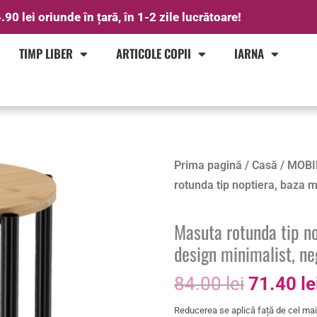
.90 lei oriunde în țară, în 1-2 zile lucrătoare!
TIMP LIBER
ARTICOLE COPII
IARNA
Prețul
Prima pagină
/
Casă
/
MOBI
inițial
rotunda tip noptiera, baza 
a
fost:
Masuta rotunda tip n
84.00 le
design minimalist, ne
84.00
lei
71.40
le
Reducerea se aplică față de cel mai 