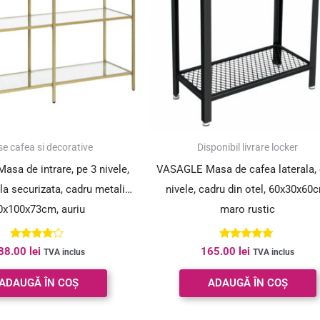
e cafea si decorative
Disponibil livrare locker
sa de intrare, pe 3 nivele,
VASAGLE Masa de cafea laterala, 
cla securizata, cadru metalic,
nivele, cadru din otel, 60x30x60
0x100x73cm, auriu
maro rustic
Evaluat la
Evaluat la
88.00
lei
165.00
lei
TVA inclus
TVA inclus
4.00
5.00
din 5
din 5
ADAUGĂ ÎN COȘ
ADAUGĂ ÎN COȘ