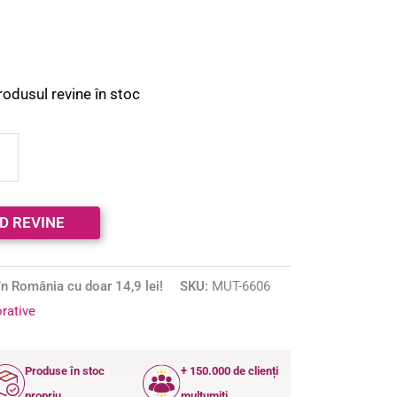
rodusul revine în stoc
n România cu doar 14,9 lei!
SKU:
MUT-6606
rative
Produse în stoc
+ 150.000 de clienți
propriu
mulțumiți