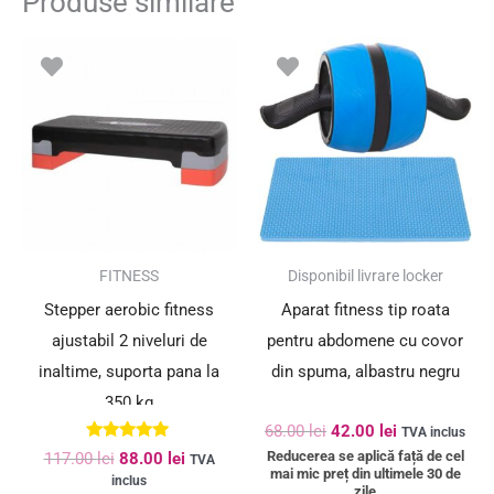
Produse similare
Prețul
Prețul
Prețul
Prețul
inițial
curent
inițial
curent
a
este:
a
este:
fost:
88.00 lei.
fost:
42.00 lei.
117.00 lei.
68.00 lei.
SUPER PREȚ!
SUPER PREȚ!
FITNESS
Disponibil livrare locker
Stepper aerobic fitness
Aparat fitness tip roata
ajustabil 2 niveluri de
pentru abdomene cu covor
inaltime, suporta pana la
din spuma, albastru negru
350 kg
68.00
lei
42.00
lei
TVA inclus
Evaluat la
Reducerea se aplică față de cel
117.00
lei
88.00
lei
TVA
5.00
mai mic preț din ultimele 30 de
inclus
din 5
zile