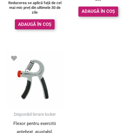
Reducerea se aplică față de cel
mai mic preț din ultimele 30 de
ADAUGĂ ÎN COȘ
zile
ADAUGĂ ÎN COȘ
Prețul
Prețul
inițial
curent
a
este:
fost:
12.00 lei.
25.00 lei.
SUPER PREȚ!
Disponibil livrare locker
Flexor pentru exercitii
antebrat, ajustabil,