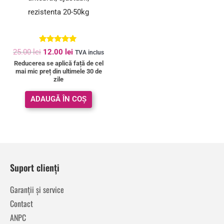
rezistenta 20-50kg
Evaluat la
25.00
lei
12.00
lei
TVA inclus
5.00
Reducerea se aplică față de cel
din 5
mai mic preț din ultimele 30 de
zile
ADAUGĂ ÎN COȘ
Suport clienți
Garanții și service
Contact
ANPC