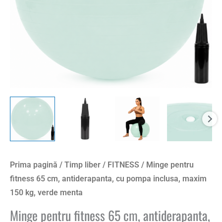
pompa
inclusa,
maxim
150
kg,
verde
menta
Prima pagină
/
Timp liber
/
FITNESS
/ Minge pentru
fitness 65 cm, antiderapanta, cu pompa inclusa, maxim
150 kg, verde menta
Minge pentru fitness 65 cm, antiderapanta,