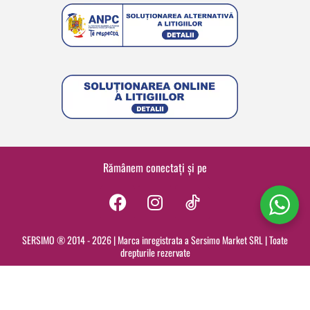
Rămânem conectați și pe
F
I
a
n
c
s
SERSIMO ® 2014 - 2026 | Marca inregistrata a Sersimo Market SRL | Toate
drepturile rezervate
e
t
b
a
o
g
o
r