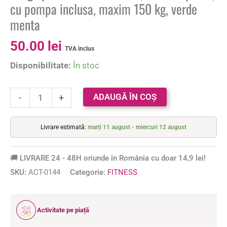
cu pompa inclusa, maxim 150 kg, verde
menta
50.00
lei
TVA inclus
Disponibilitate:
În stoc
ADAUGĂ ÎN COȘ
-
+
Livrare estimată:
marți 11 august - miercuri 12 august
🚚 LIVRARE 24 - 48H oriunde în România cu doar 14,9 lei!
SKU:
ACT-0144
Categorie:
FITNESS
12
Activitate pe piață
ANI