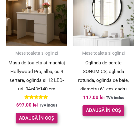
Mese toaleta si oglinzi
Mese toaleta si oglinzi
Masa de toaleta si machiaj
Oglinda de perete
Hollywood Pro, alba, cu 4
SONGMICS, oglinda
sertare, oglinda si 12 LED-
rotunda, oglinda de baie,
uri, 94x43x140 cm
diametru 61 cm, cadru
117.00
lei
metalic, pentru sufragerie,
TVA inclus
Evaluat la
697.00
lei
TVA inclus
dormitor, baie, hol, negru
4.77
ADAUGĂ ÎN COȘ
din 5
ADAUGĂ ÎN COȘ