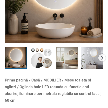
aburire,
iluminare
perimetrala
reglabila
cu
control
tactil,
60
cm
Prima pagină
/
Casă
/
MOBILIER
/
Mese toaleta si
oglinzi
/ Oglinda baie LED rotunda cu functie anti-
aburire, iluminare perimetrala reglabila cu control tactil,
60 cm