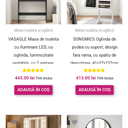
Mese toaleta si oglinzi
Mese toaleta si oglinzi
VASAGLE Masa de toaleta
SONGMICS Oglinda de
cu iluminare LED, cu
podea cu suport, design
oglinda, luminozitate
fara rama, cu spatiu de
reglabila, cu 2 sertare,
depozitare, 41x37x152cm,
80x40x145cm, negru
alb
Evaluat la
Evaluat la
443.00
lei
413.00
lei
TVA inclus
TVA inclus
4.67
5.00
din 5
din 5
ADAUGĂ ÎN COȘ
ADAUGĂ ÎN COȘ