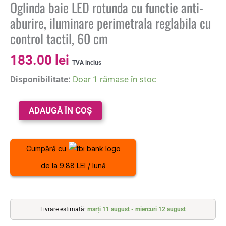
Oglinda baie LED rotunda cu functie anti-
aburire, iluminare perimetrala reglabila cu
control tactil, 60 cm
183.00
lei
TVA inclus
Disponibilitate:
Doar 1 rămase în stoc
ADAUGĂ ÎN COȘ
Cumpără cu
de la 9.88 LEI / lună
Livrare estimată:
marți 11 august - miercuri 12 august