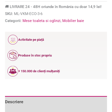
🚚 LIVRARE 24 - 48H oriunde în România cu doar 14,9 lei!
SKU:
ML-VKM-ECO-3-6
Categorii:
Mese toaleta si oglinzi
,
Mobilier baie
12
Activitate pe piață
ANI
Produse în stoc propriu
+ 150.000 de clienți mulțumiți
Descriere