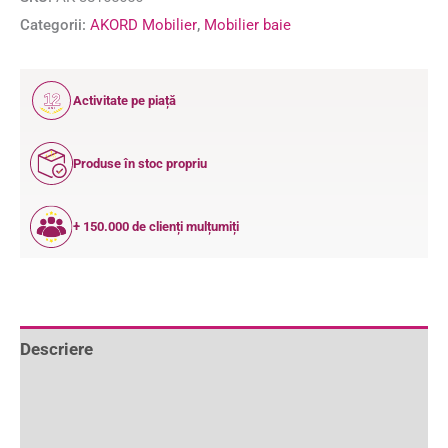
Categorii:
AKORD Mobilier
,
Mobilier baie
12
Activitate pe piață
ANI
Produse în stoc propriu
+ 150.000 de clienți mulțumiți
Descriere
Informații suplimentare
Recenzii (1)