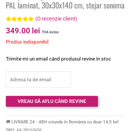
PAL laminat, 30x30x140 cm, stejar sonoma
(O recenzie client)
Evaluat la
349.00
lei
5.00
din 5 pe
TVA inclus
baza unei
Produs indisponibil
singure
evaluări
Trimite-mi un email când produsul revine în stoc
🚚 LIVRARE 24 - 48H oriunde în România cu doar 14,9 lei!
SKU:
AK-38165656