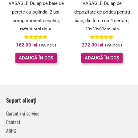
VASAGLE Dulap de baie de
VASAGLE Dulap de
perete cu oglinda, 2 usi,
depozitare de podea pentru
compartiment deschis,
baie, din lemn cu 4 sertare,
rafturi reglabile,
30x30x82cm, alb
13x56x58cm, alb
Evaluat la
Evaluat la
162.00
lei
272.00
lei
TVA inclus
TVA inclus
4.88
5.00
din 5
din 5
ADAUGĂ ÎN COȘ
ADAUGĂ ÎN COȘ
Suport clienți
Garanții și service
Contact
ANPC