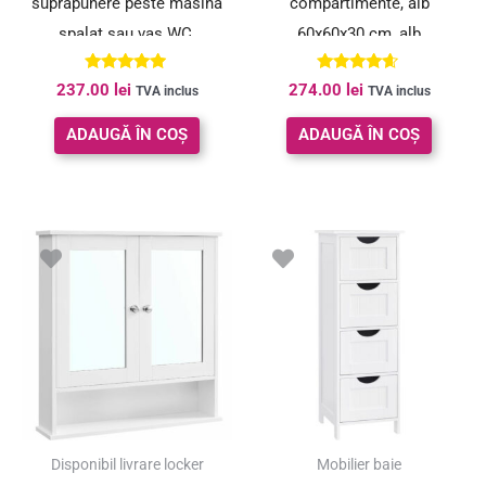
suprapunere peste masina
compartimente, alb
spalat sau vas WC,
60x60x30 cm, alb
25x63x165 cm, maro
Evaluat la
Evaluat la
237.00
lei
274.00
lei
TVA inclus
TVA inclus
5.00
4.50
din 5
din 5
ADAUGĂ ÎN COȘ
ADAUGĂ ÎN COȘ
Disponibil livrare locker
Mobilier baie