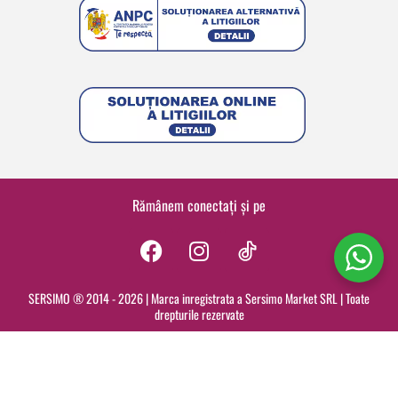
Rămânem conectați și pe
F
I
a
n
c
s
SERSIMO ® 2014 - 2026 | Marca inregistrata a Sersimo Market SRL | Toate
drepturile rezervate
e
t
b
a
o
g
o
r