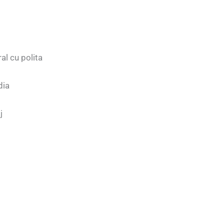
al cu polita
dia
j