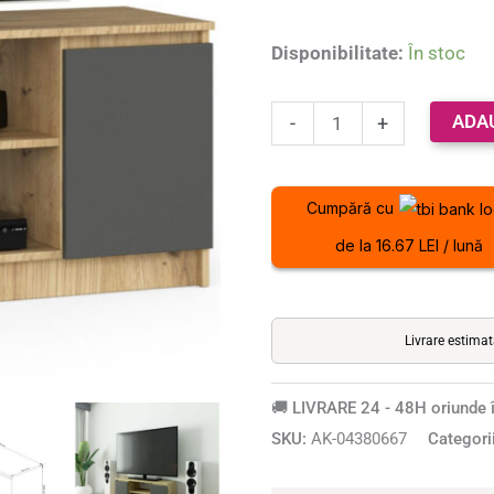
polita,
PAL
Disponibilitate:
În stoc
laminat
16
ADA
-
+
mm,
120x40x55
cm,
Cumpără cu
stejar
de la 16.67 LEI / lună
artisan
si
gri
Livrare estima
🚚 LIVRARE 24 - 48H oriunde î
SKU:
AK-04380667
Categori