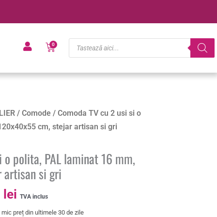
Products
Cart
0
search
Prețul
LIER
/
Comode
/ Comoda TV cu 2 usi si o
curent
20x40x55 cm, stejar artisan si gri
este:
374.00 lei.
i o polita, PAL laminat 16 mm,
lei.
artisan si gri
0
lei
TVA inclus
mic preț din ultimele 30 de zile