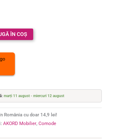
UGĂ ÎN COȘ
tă:
marți 11 august - miercuri 12 august
n România cu doar 14,9 lei!
i:
AKORD Mobilier
,
Comode