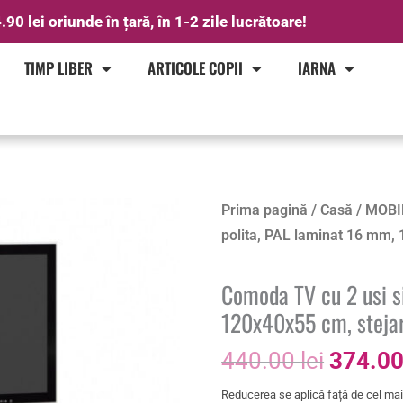
.90 lei oriunde în țară, în 1-2 zile lucrătoare!
TIMP LIBER
ARTICOLE COPII
IARNA
Prețul
Cantitate
Prima pagină
/
Casă
/
MOBI
inițial
Comoda
polita, PAL laminat 16 mm, 1
a
TV
fost:
cu
Comoda TV cu 2 usi s
440.00 
2
120x40x55 cm, stejar 
usi
440.00
lei
374.0
si
o
Reducerea se aplică față de cel mai 