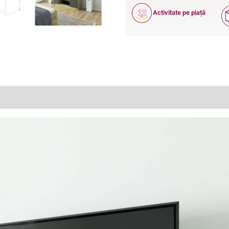
12
Activitate pe piață
ANI
(0)