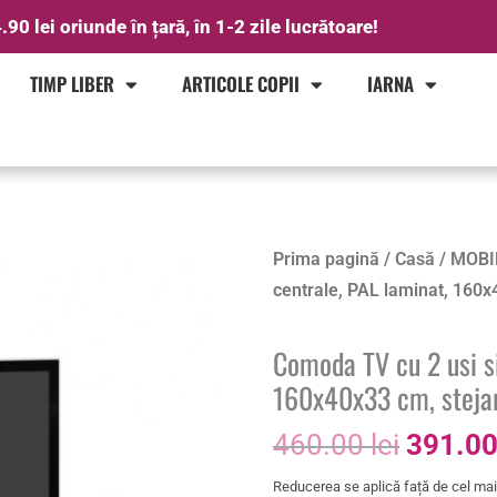
.90 lei oriunde în țară, în 1-2 zile lucrătoare!
TIMP LIBER
ARTICOLE COPII
IARNA
Prețul
Cantitate
Prima pagină
/
Casă
/
MOBI
inițial
Comoda
centrale, PAL laminat, 160x4
a
TV
fost:
cu
Comoda TV cu 2 usi si
460.00 
2
160x40x33 cm, stejar 
usi
460.00
lei
391.0
si
rafturi
Reducerea se aplică față de cel mai 