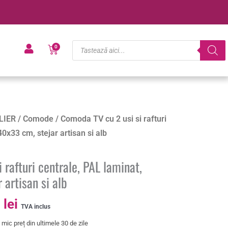
Products
Cart
0
search
Prețul
LIER
/
Comode
/ Comoda TV cu 2 usi si rafturi
curent
0x33 cm, stejar artisan si alb
este:
391.00 lei.
 rafturi centrale, PAL laminat,
lei.
artisan si alb
0
lei
TVA inclus
mic preț din ultimele 30 de zile