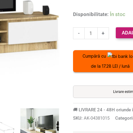
centrale,
PAL
Disponibilitate:
În stoc
laminat,
160x40x33
ADA
-
+
cm,
stejar
artisan
Cumpără cu
si
de la 17.28 LEI / lună
alb
Livrare esti
🚚 LIVRARE 24 - 48H oriunde î
SKU:
AK-04381015
Categori