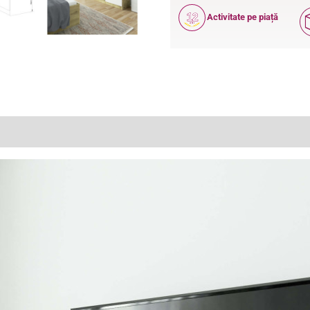
12
Activitate pe piață
ANI
(0)