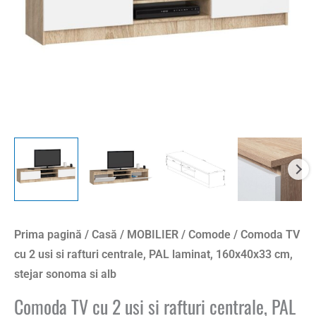
centrale,
PAL
laminat,
160x40x33
cm,
stejar
sonoma
si
alb
Prima pagină
/
Casă
/
MOBILIER
/
Comode
/ Comoda TV
cu 2 usi si rafturi centrale, PAL laminat, 160x40x33 cm,
stejar sonoma si alb
Comoda TV cu 2 usi si rafturi centrale, PAL