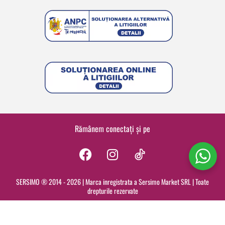
Rămânem conectați și pe
F
I
a
n
c
s
SERSIMO ® 2014 - 2026 | Marca inregistrata a Sersimo Market SRL | Toate
drepturile rezervate
e
t
b
a
o
g