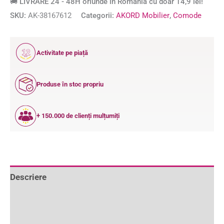
🚚 LIVRARE 24 - 48H oriunde în România cu doar 14,9 lei!
SKU:
AK-38167612
Categorii:
AKORD Mobilier
,
Comode
12
Activitate pe piață
ANI
Produse în stoc propriu
+ 150.000 de clienți mulțumiți
Descriere
Informații suplimentare
Recenzii (0)