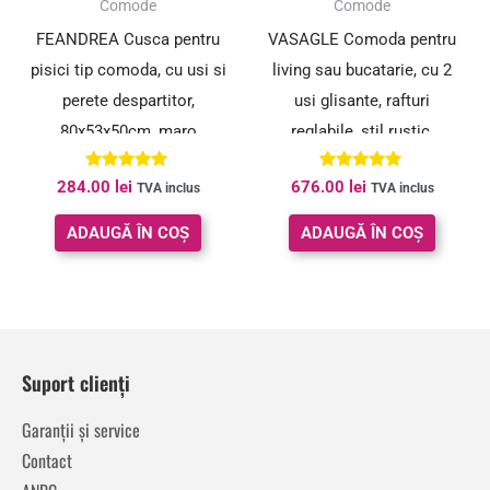
Comode
Comode
FEANDREA Cusca pentru
VASAGLE Comoda pentru
pisici tip comoda, cu usi si
living sau bucatarie, cu 2
perete despartitor,
usi glisante, rafturi
80x53x50cm, maro
reglabile, stil rustic,
33x100x80cm, gri
Evaluat la
Evaluat la
284.00
lei
676.00
lei
TVA inclus
TVA inclus
5.00
5.00
din 5
din 5
ADAUGĂ ÎN COȘ
ADAUGĂ ÎN COȘ
Suport clienți
Garanții și service
Contact