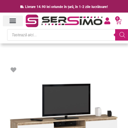
Skip
Livrare 14.90 lei oriunde în țară, în 1-2 zile lucrătoare!
to
0
content
Cart
Products
search
Cantitate
Comoda
TV
cu
2
usi
si
rafturi