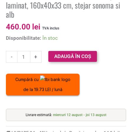
laminat, 160x40x33 cm, stejar sonoma si
alb
460.00
lei
TVA inclus
Disponibilitate:
În stoc
ADAUGĂ ÎN COȘ
-
+
Cumpără cu
de la 19.73 LEI / lună
Livrare estimată:
miercuri 12 august - joi 13 august