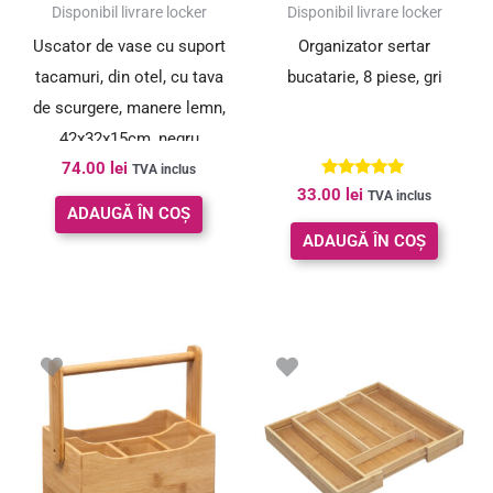
Disponibil livrare locker
Disponibil livrare locker
Uscator de vase cu suport
Organizator sertar
tacamuri, din otel, cu tava
bucatarie, 8 piese, gri
de scurgere, manere lemn,
42x32x15cm, negru
74.00
lei
TVA inclus
Evaluat la
33.00
lei
TVA inclus
4.86
ADAUGĂ ÎN COȘ
din 5
ADAUGĂ ÎN COȘ