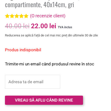
compartimente, 40x14cm, gri
(O recenzie client)
Evaluat la
40.00
lei
22.00
lei
5.00
din 5 pe
TVA inclus
baza unei
Reducerea se aplică față de cel mai mic preț din ultimele 30 de zile
singure
evaluări
Produs indisponibil
Trimite-mi un email când produsul revine în stoc