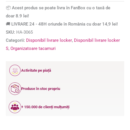
📦 Acest produs se poate livra în FanBox cu o taxă de
doar 8.9 lei!
🚚 LIVRARE 24 - 48H oriunde în România cu doar 14,9 lei!
SKU:
HA-3065
Categorii:
Disponibil livrare locker
,
Disponibil livrare locker
S
,
Organizatoare tacamuri
12
Activitate pe piață
ANI
Produse în stoc propriu
+ 150.000 de clienți mulțumiți