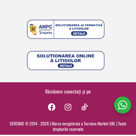
Rămânem conectați și pe
F
I
a
n
c
s
SERSIMO ® 2014 - 2026 | Marca inregistrata a Sersimo Market SRL | Toate
drepturile rezervate
e
t