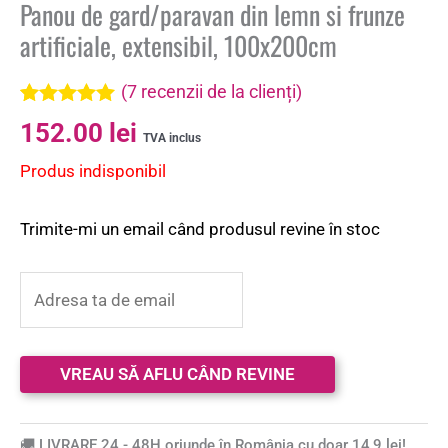
Panou de gard/paravan din lemn si frunze
artificiale, extensibil, 100x200cm
(
7
recenzii de la clienți)
Evaluat la
7
152.00
lei
5.00
din 5 pe
TVA inclus
baza a
Produs indisponibil
evaluări de
la clienți
Trimite-mi un email când produsul revine în stoc
🚚 LIVRARE 24 - 48H oriunde în România cu doar 14,9 lei!