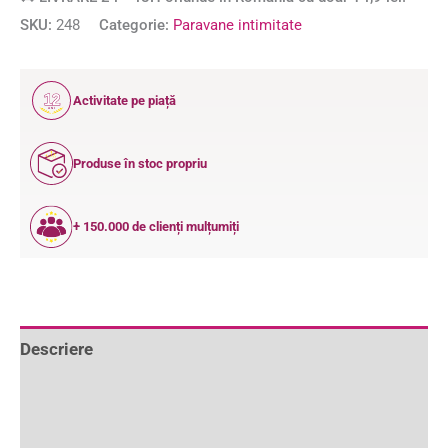
SKU:
248
Categorie:
Paravane intimitate
12
Activitate pe piață
ANI
Produse în stoc propriu
+ 150.000 de clienți mulțumiți
Descriere
Informații suplimentare
Recenzii (7)