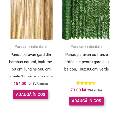
Paravane intimitate
Paravane intimitate
Panou paravan gard din
Panou paravan cu frunze
bambus natural, inaltime
artificiale pentru gard sau
150 cm, lungine 500 cm,
balcon, 100x300cm, verde
lamele 15mm, maro natur
154.00
lei
TVA inclus
Evaluat la
73.00
lei
TVA inclus
4.43
ADAUGĂ ÎN COȘ
din 5
ADAUGĂ ÎN COȘ