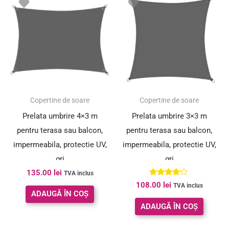
Copertine de soare
Copertine de soare
Prelata umbrire 4×3 m
Prelata umbrire 3×3 m
pentru terasa sau balcon,
pentru terasa sau balcon,
impermeabila, protectie UV,
impermeabila, protectie UV,
gri
gri
135.00
lei
TVA inclus
Evaluat la
108.00
lei
TVA inclus
4.00
ADAUGĂ ÎN COȘ
din 5
ADAUGĂ ÎN COȘ