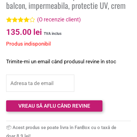
balcon, impermeabila, protectie UV, crem
(O recenzie client)
Evaluat la
135.00
lei
4.00
din 5
TVA inclus
pe baza
Produs indisponibil
unei
singure
evaluări
Trimite-mi un email când produsul revine în stoc
📦 Acest produs se poate livra în FanBox cu o taxă de
doar 8.9 lei!