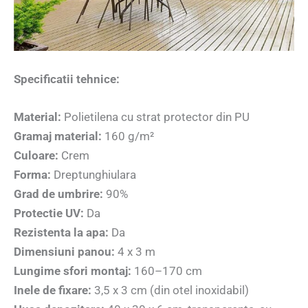
Specificatii tehnice:
Material:
Polietilena cu strat protector din PU
Gramaj material:
160 g/m²
Culoare:
Crem
Forma:
Dreptunghiulara
Grad de umbrire:
90%
Protectie UV:
Da
Rezistenta la apa:
Da
Dimensiuni panou:
4 x 3 m
Lungime sfori montaj:
160–170 cm
Inele de fixare:
3,5 x 3 cm (din otel inoxidabil)