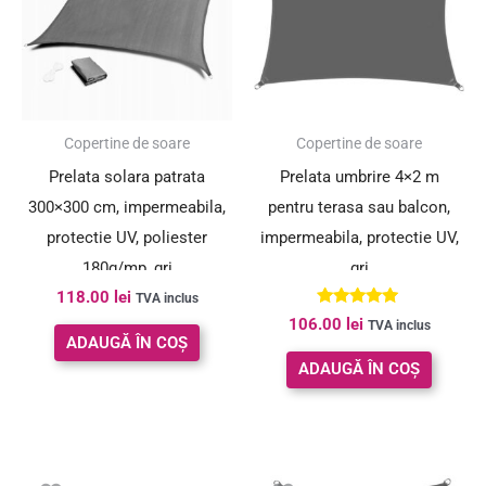
Copertine de soare
Copertine de soare
Prelata solara patrata
Prelata umbrire 4×2 m
300×300 cm, impermeabila,
pentru terasa sau balcon,
protectie UV, poliester
impermeabila, protectie UV,
180g/mp, gri
gri
118.00
lei
TVA inclus
Evaluat la
106.00
lei
TVA inclus
5.00
ADAUGĂ ÎN COȘ
din 5
ADAUGĂ ÎN COȘ