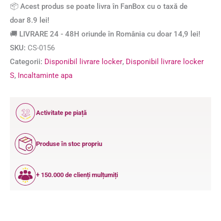
📦 Acest produs se poate livra în FanBox cu o taxă de
doar 8.9 lei!
🚚 LIVRARE 24 - 48H oriunde în România cu doar 14,9 lei!
SKU:
CS-0156
Categorii:
Disponibil livrare locker
,
Disponibil livrare locker
S
,
Incaltaminte apa
12
Activitate pe piață
ANI
Produse în stoc propriu
+ 150.000 de clienți mulțumiți