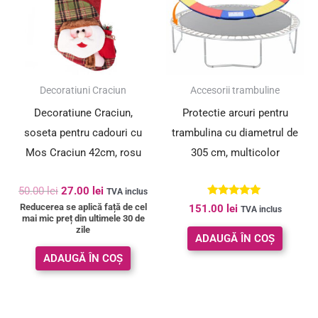
SUPER PREȚ!
Decoratiuni Craciun
Accesorii trambuline
Decoratiune Craciun,
Protectie arcuri pentru
soseta pentru cadouri cu
trambulina cu diametrul de
Mos Craciun 42cm, rosu
305 cm, multicolor
50.00
lei
27.00
lei
TVA inclus
Evaluat la
Reducerea se aplică față de cel
151.00
lei
TVA inclus
5.00
mai mic preț din ultimele 30 de
din 5
zile
ADAUGĂ ÎN COȘ
ADAUGĂ ÎN COȘ