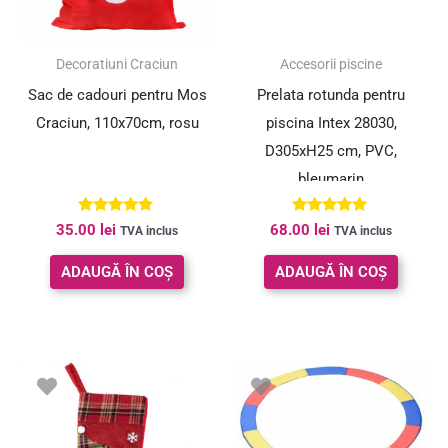
Decoratiuni Craciun
Accesorii piscine
Sac de cadouri pentru Mos
Prelata rotunda pentru
Craciun, 110x70cm, rosu
piscina Intex 28030,
D305xH25 cm, PVC,
bleumarin
Evaluat la
Evaluat la
35.00
lei
68.00
lei
TVA inclus
TVA inclus
4.67
5.00
din 5
din 5
ADAUGĂ ÎN COȘ
ADAUGĂ ÎN COȘ
Prețul
Prețul
inițial
curent
a
este:
fost:
27.00 lei.
50.00 lei.