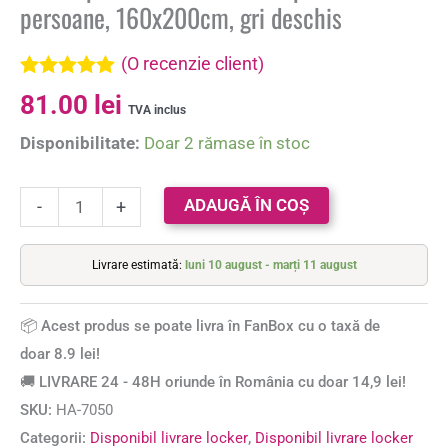
persoane, 160x200cm, gri deschis
(O recenzie client)
Evaluat la
81.00
lei
5.00
din 5 pe
TVA inclus
baza unei
Disponibilitate:
Doar 2 rămase în stoc
singure
evaluări
ADAUGĂ ÎN COȘ
-
+
Livrare estimată:
luni 10 august - marți 11 august
📦 Acest produs se poate livra în FanBox cu o taxă de
doar 8.9 lei!
🚚 LIVRARE 24 - 48H oriunde în România cu doar 14,9 lei!
SKU:
HA-7050
Categorii:
Disponibil livrare locker
,
Disponibil livrare locker