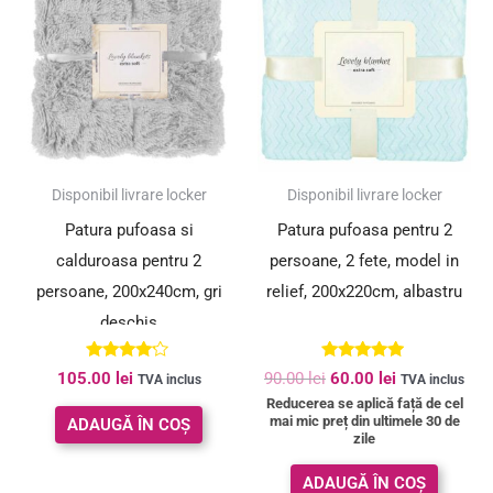
a
este:
fost:
60.00 lei.
90.00 lei.
SUPER PREȚ!
Disponibil livrare locker
Disponibil livrare locker
Patura pufoasa si
Patura pufoasa pentru 2
calduroasa pentru 2
persoane, 2 fete, model in
persoane, 200x240cm, gri
relief, 200x220cm, albastru
deschis
Evaluat la
Evaluat la
105.00
lei
90.00
lei
60.00
lei
TVA inclus
TVA inclus
4.00
5.00
Reducerea se aplică față de cel
din 5
din 5
mai mic preț din ultimele 30 de
ADAUGĂ ÎN COȘ
zile
ADAUGĂ ÎN COȘ