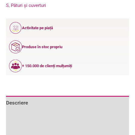
S
,
Pături și cuverturi
12
Activitate pe piață
ANI
Produse în stoc propriu
+ 150.000 de clienți mulțumiți
Descriere
Informații suplimentare
Recenzii (1)