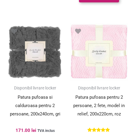
Prețul
Prețul
inițial
curent
a
este:
fost:
60.00 lei.
90.00 lei.
SUPER PREȚ!
Disponibil livrare locker
Disponibil livrare locker
Patura pufoasa si
Patura pufoasa pentru 2
calduroasa pentru 2
persoane, 2 fete, model in
persoane, 200x240cm, gri
relief, 200x220cm, roz
171.00
lei
TVA inclus