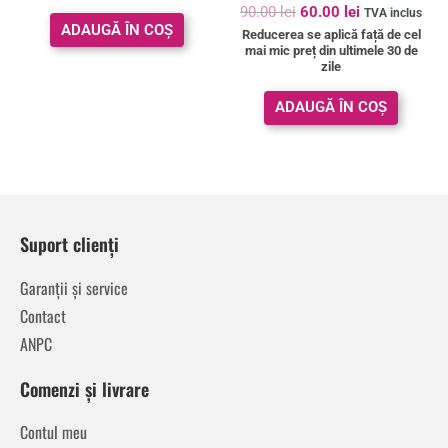
Evaluat la
90.00
lei
60.00
lei
TVA inclus
5.00
ADAUGĂ ÎN COȘ
Reducerea se aplică față de cel
din 5
mai mic preț din ultimele 30 de
zile
ADAUGĂ ÎN COȘ
Suport clienți
Garanții și service
Contact
ANPC
Comenzi și livrare
Contul meu