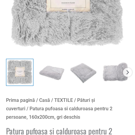
160x200cm,
gri
deschis
Prima pagină
/
Casă
/
TEXTILE
/
Pături și
cuverturi
/ Patura pufoasa si calduroasa pentru 2
persoane, 160x200cm, gri deschis
Patura pufoasa si calduroasa pentru 2