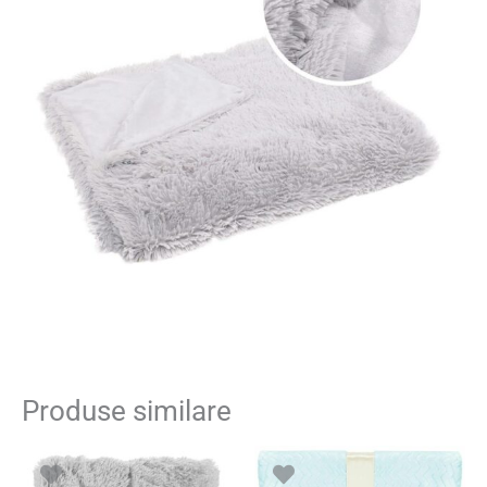
Produse similare
Prețul
Prețul
inițial
curent