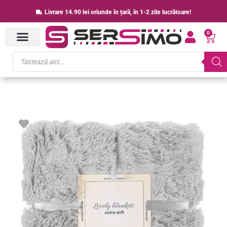
Skip
Livrare 14.90 lei oriunde în țară, în 1-2 zile lucrătoare!
to
0
content
Cart
Products
search
Cantitate
Patura
pufoasa
si
calduroasa
pentru
2
persoane,