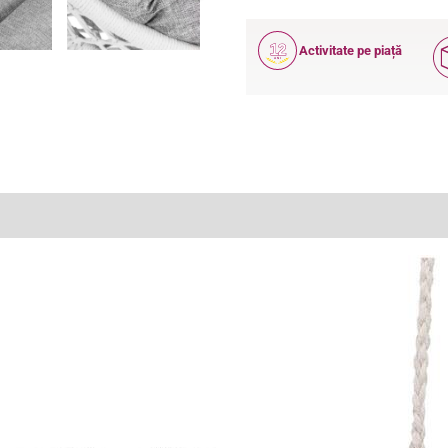
12
Activitate pe piață
ANI
(2)