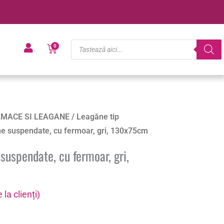
Products
Cart
0
search
MACE SI LEAGANE
/
Leagăne tip
ne suspendate, cu fermoar, gri, 130x75cm
suspendate, cu fermoar, gri,
 la clienți)