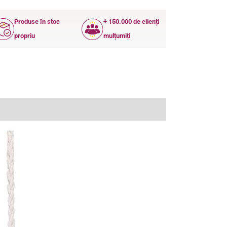
Produse în stoc
+ 150.000 de clienți
propriu
mulțumiți