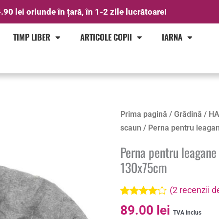
.90 lei oriunde în țară, în 1-2 zile lucrătoare!
TIMP LIBER
ARTICOLE COPII
IARNA
Prima pagină
/
Grădină
/
HA
scaun
/ Perna pentru leaga
Perna pentru leagane 
130x75cm
(
2
recenzii de
Evaluat la
2
89.00
lei
4.00
din 5
TVA inclus