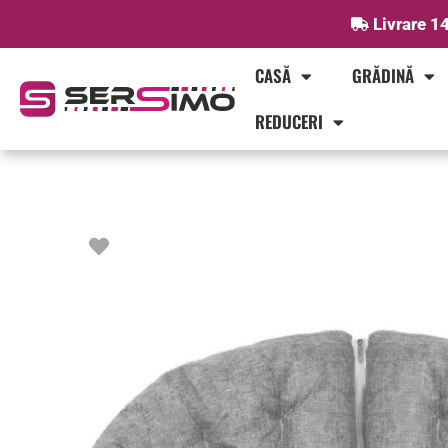
Skip
Livrare 14
to
content
CASĂ
GRĂDINĂ
REDUCERI