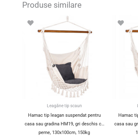
Produse similare
Leagăne tip scaun
Hamac tip leagan suspendat pentru
Hamac tip
casa sau gradina HM19, gri deschis cu
casa sau g
perne, 130x100cm, 150kg
1