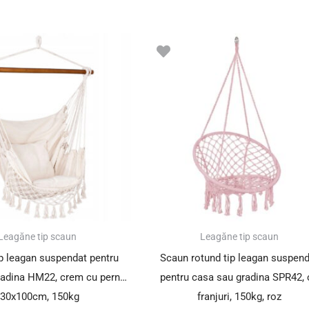
Leagăne tip scaun
Leagăne tip scaun
 leagan suspendat pentru
Scaun rotund tip leagan suspend
radina HM22, crem cu perne,
pentru casa sau gradina SPR42, 
30x100cm, 150kg
franjuri, 150kg, roz