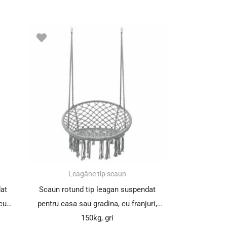
Prețul
Prețul
inițial
curent
a
este:
fost:
89.00 lei.
119.00 lei.
SUPER PREȚ!
Leagăne tip scaun
at
Scaun rotund tip leagan suspendat
cu
pentru casa sau gradina, cu franjuri,
150kg, gri