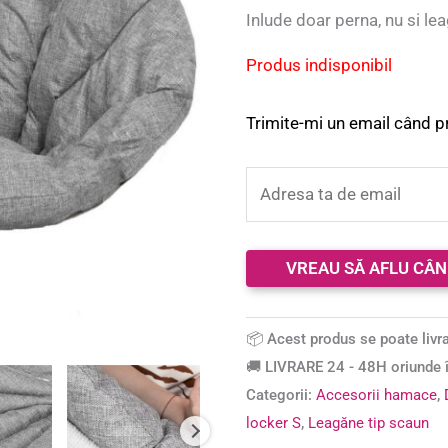
pe baza a
Inlude doar perna, nu si lea
evaluări
de la
clienți
Produs indisponibil
Trimite-mi un email când p
📦 Acest produs se poate livra
🚚 LIVRARE 24 - 48H oriunde î
Categorii:
Accesorii hamace
,
locker S
,
Leagăne tip scaun