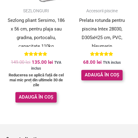
SUPER PREȚ!
SEZLONGURI
Accesorii piscine
Sezlong pliant Sersimo, 186
Prelata rotunda pentru
x 56 cm, pentru plaja sau
piscina Intex 28030,
gradina, portocaliu,
D305xH25 cm, PVC,
capacitate 110kg
bleumarin
Evaluat la
Evaluat la
149.00
lei
135.00
lei
68.00
lei
TVA
TVA inclus
4.91
5.00
inclus
din 5
din 5
ADAUGĂ ÎN COȘ
Reducerea se aplică față de cel
mai mic preț din ultimele 30 de
zile
ADAUGĂ ÎN COȘ