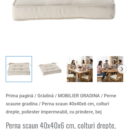
impermeabil,
cu
prindere,
bej
Prima pagină
/
Grădină
/
MOBILIER GRADINA
/
Perne
scaune gradina
/ Perna scaun 40x40x6 cm, colturi
drepte, poliester impermeabil, cu prindere, bej
Perna scaun 40x40x6 cm, colturi drepte,