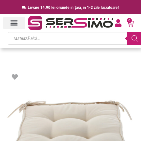
Skip
Livrare 14.90 lei oriunde în țară, în 1-2 zile lucrătoare!
to
0
content
Cart
Products
search
Cantitate
Perna
scaun
40x40x6
cm,
colturi
drepte,
poliester