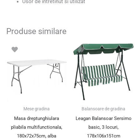
Usor de intretinut si utilizat
Produse similare
Prețul
Prețul
inițial
curent
a
este:
fost:
159.01 lei.
229.00 lei.
SUPER PREȚ!
Mese gradina
Balansoare de gradina
Masa dreptunghiulara
Leagan Balansoar Sersimo
pliabila multifunctionala,
basic, 3 locuri,
180x72x75cm, alba
178x106x151cm