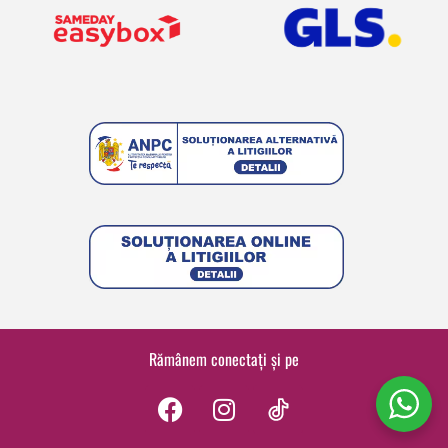
Rămânem conectați și pe
F
I
a
n