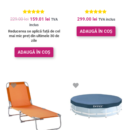
Evaluat la
Evaluat la
229.00
lei
159.01
lei
299.00
lei
TVA
TVA inclus
4.84
4.90
inclus
din 5
din 5
ADAUGĂ ÎN COȘ
Reducerea se aplică față de cel
mai mic preț din ultimele 30 de
zile
ADAUGĂ ÎN COȘ
Prețul
Prețul
inițial
curent
a
este:
fost:
135.00 lei.
149.00 lei.