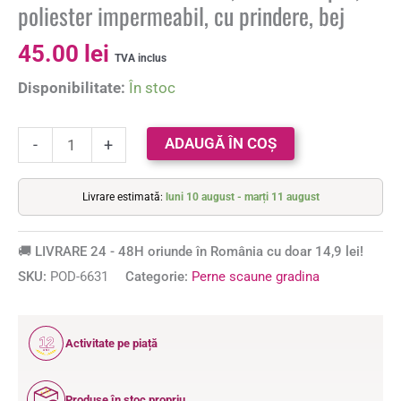
poliester impermeabil, cu prindere, bej
45.00
lei
TVA inclus
Disponibilitate:
În stoc
ADAUGĂ ÎN COȘ
-
+
Livrare estimată:
luni 10 august - marți 11 august
🚚 LIVRARE 24 - 48H oriunde în România cu doar 14,9 lei!
SKU:
POD-6631
Categorie:
Perne scaune gradina
12
Activitate pe piață
ANI
Produse în stoc propriu