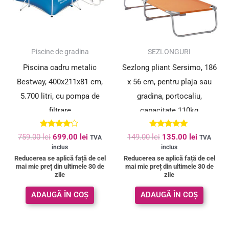
SUPER PREȚ!
SUPER PREȚ!
Piscine de gradina
SEZLONGURI
Piscina cadru metalic
Sezlong pliant Sersimo, 186
Bestway, 400x211x81 cm,
x 56 cm, pentru plaja sau
5.700 litri, cu pompa de
gradina, portocaliu,
filtrare
capacitate 110kg
Evaluat la
Evaluat la
759.00
lei
699.00
lei
149.00
lei
135.00
lei
TVA
TVA
4.00
4.91
inclus
inclus
din 5
din 5
Reducerea se aplică față de cel
Reducerea se aplică față de cel
mai mic preț din ultimele 30 de
mai mic preț din ultimele 30 de
zile
zile
ADAUGĂ ÎN COȘ
ADAUGĂ ÎN COȘ