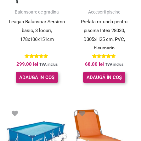
Balansoare de gradina
Accesorii piscine
Leagan Balansoar Sersimo
Prelata rotunda pentru
basic, 3 locuri,
piscina Intex 28030,
178x106x151cm
D305xH25 cm, PVC,
bleumarin
Evaluat la
Evaluat la
299.00
lei
68.00
lei
TVA inclus
TVA inclus
4.90
5.00
din 5
din 5
ADAUGĂ ÎN COȘ
ADAUGĂ ÎN COȘ
Prețul
Prețul
Prețul
Prețul
inițial
curent
inițial
curent
a
este:
a
este:
fost:
699.00 lei.
fost:
135.00 le
759.00 lei.
149.00 lei.