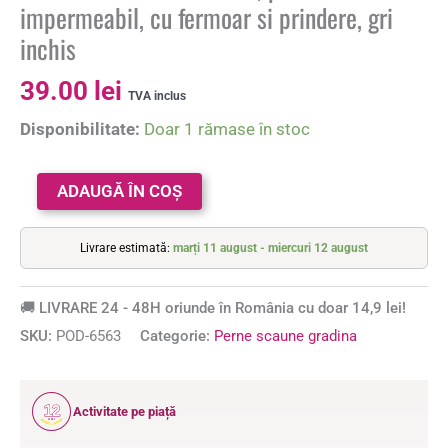
impermeabil, cu fermoar si prindere, gri
inchis
39.00
lei
TVA inclus
Disponibilitate:
Doar 1 rămase în stoc
ADAUGĂ ÎN COȘ
Livrare estimată:
marți 11 august - miercuri 12 august
🚚 LIVRARE 24 - 48H oriunde în România cu doar 14,9 lei!
SKU:
POD-6563
Categorie:
Perne scaune gradina
12
Activitate pe piață
ANI