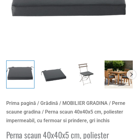
fermoar
si
prindere,
gri
inchis
Prima pagină
/
Grădină
/
MOBILIER GRADINA
/
Perne
scaune gradina
/ Perna scaun 40x40x5 cm, poliester
impermeabil, cu fermoar si prindere, gri inchis
Perna scaun 40x40x5 cm, poliester