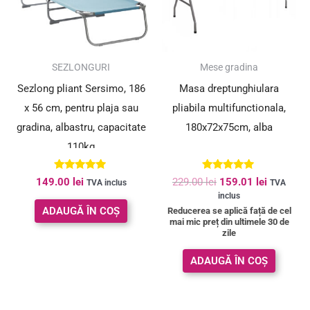
SUPER PREȚ!
SEZLONGURI
Mese gradina
Sezlong pliant Sersimo, 186
Masa dreptunghiulara
x 56 cm, pentru plaja sau
pliabila multifunctionala,
gradina, albastru, capacitate
180x72x75cm, alba
110kg
Evaluat la
Evaluat la
149.00
lei
229.00
lei
159.01
lei
TVA inclus
TVA
4.80
4.84
inclus
din 5
din 5
ADAUGĂ ÎN COȘ
Reducerea se aplică față de cel
mai mic preț din ultimele 30 de
zile
ADAUGĂ ÎN COȘ