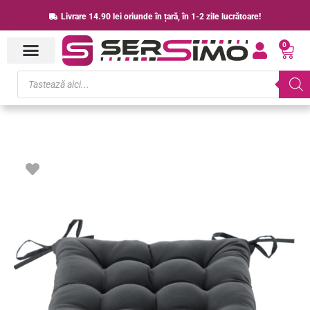
Skip
Livrare 14.90 lei oriunde în țară, în 1-2 zile lucrătoare!
to
0
content
Cart
Products
search
Cantitate
Perna
scaun
40x40x6
cm,
matlasata,
poliester
impermeabil,