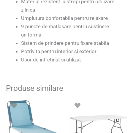
Material rezistent la stropi pentru utilizare
zilnica
Umplutura confortabila pentru relaxare
9 puncte de matlasare pentru sustinere
uniforma
Sistem de prindere pentru fixare stabila
Potrivita pentru interior si exterior
Usor de intretinut si utilizat
Produse similare
Prețul
Prețul
inițial
curent
a
este:
fost:
159.01 le
229.00 lei.