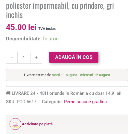
poliester impermeabil, cu prindere, gri
inchis
45.00
lei
TVA inclus
Disponibilitate:
În stoc
ADAUGĂ ÎN COȘ
-
+
Livrare estimată:
marți 11 august - miercuri 12 august
🚚 LIVRARE 24 - 48H oriunde în România cu doar 14,9 lei!
SKU:
POD-6617
Categorie:
Perne scaune gradina
12
Activitate pe piață
ANI