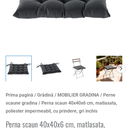
cu
prindere,
gri
inchis
Prima pagină
/
Grădină
/
MOBILIER GRADINA
/
Perne
scaune gradina
/ Perna scaun 40x40x6 cm, matlasata,
poliester impermeabil, cu prindere, gri inchis
Perna scaun 40x40x6 cm, matlasata,