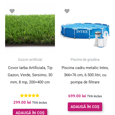
Gazon artificial
Piscine de gradina
Covor Iarba Artificiala, Tip
Piscina cadru metalic Intex,
Gazon, Verde, Sersimo, 30
366×76 cm, 6.500 litri, cu
mm, 8 mp, 200×400 cm
pompa de filtrare
699.00
lei
TVA inclus
Evaluat la
299.00
lei
TVA inclus
5.00
ADAUGĂ ÎN COȘ
din 5
ADAUGĂ ÎN COȘ