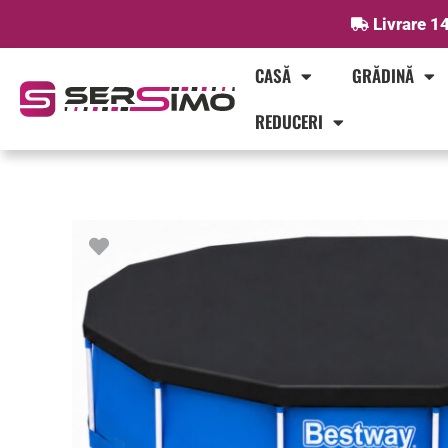
Skip
Livrare 14
to
content
CASĂ
GRĂDINĂ
REDUCERI