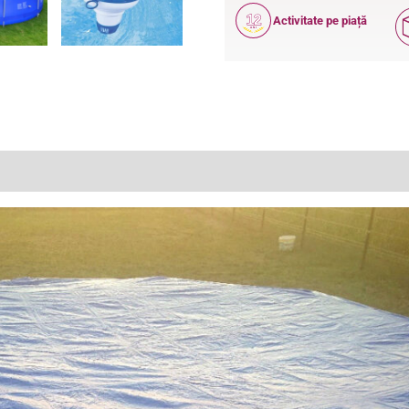
12
Activitate pe piață
ANI
(16)