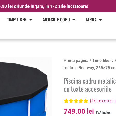
.90 lei oriunde în țară, în 1-2 zile lucrătoare!
TIMP LIBER
ARTICOLE COPII
IARNA
Prima pagină
/
Timp liber
/
metalic Bestway, 366×76 cm, 
Piscina cadru metalic
cu toate accesoriile
(
16
recenzii d
Evaluat la
16
749.00
lei
4.94
din 5 pe
TVA inclus