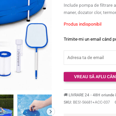
baza a
Include pompa de filtrare a
evaluări de
la clienți
maner, dozator clor, term
Produs indisponibil
Trimite-mi un email când p
🚚 LIVRARE 24 - 48H oriunde î
SKU:
BES!-56681+ACC-037