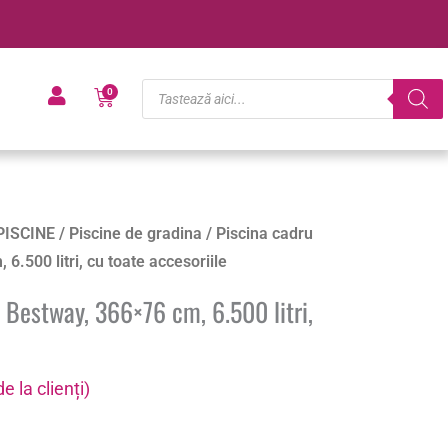
Products
Cart
0
search
PISCINE
/
Piscine de gradina
/ Piscina cadru
6.500 litri, cu toate accesoriile
 Bestway, 366×76 cm, 6.500 litri,
e la clienți)