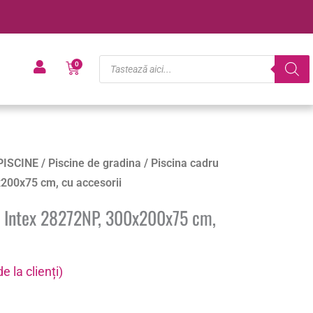
Products
Cart
0
search
PISCINE
/
Piscine de gradina
/ Piscina cadru
x200x75 cm, cu accesorii
c Intex 28272NP, 300x200x75 cm,
e la clienți)