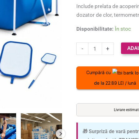
pe baza a
cu
Include prelata de acoperir
evaluări de
accesorii
la clienți
dozator de clor, termomet
Disponibilitate:
În stoc
ADA
-
+
Cumpără cu
de la 22.89 LEI / lună
Livrare estima
🎁 Surpriză de vară pentr