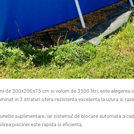
ni de 300x200x75 cm si volum de 3500 litri, este alegerea id
aminat in 3 straturi ofera rezistenta excelenta la uzura si raz
 unelte suplimentare, iar sistemul de blocare automata a cadru
lirea piscinei este rapida si eficienta.