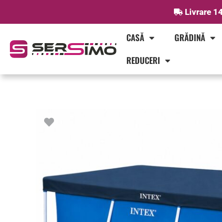
Skip
Livrare 14
to
content
CASĂ
GRĂDINĂ
REDUCERI