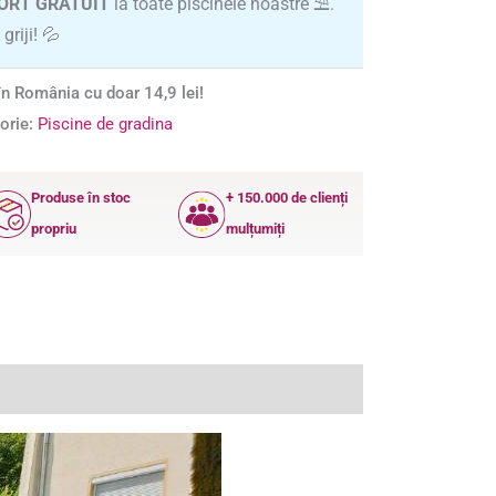
ORT GRATUIT
la toate piscinele noastre ⛱️.
griji! 💦
n România cu doar 14,9 lei!
orie:
Piscine de gradina
Produse în stoc
+ 150.000 de clienți
propriu
mulțumiți