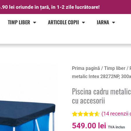
.90 lei oriunde în țară, în 1-2 zile lucrătoare!
TIMP LIBER
ARTICOLE COPII
IARNA
Cantitate
Prima pagină
/
Timp liber
/
Piscina
metalic Intex 28272NP, 300
cadru
Piscina cadru metali
metalic
cu accesorii
Intex
28272NP,
(
14
recenzii d
300x200x75
Evaluat la
14
549.00
lei
cm,
4.50
din 5
TVA inclus