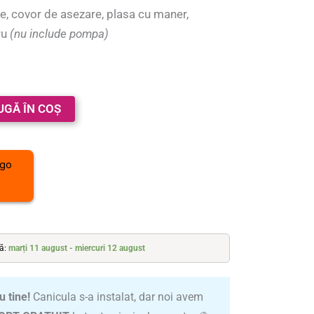
e, covor de asezare, plasa cu maner,
ru
(nu include pompa)
UGĂ ÎN COȘ
tă:
marți 11 august - miercuri 12 august
u tine!
Canicula s-a instalat, dar noi avem