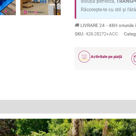
soluția perfectă,
TRANSP
Răcorește-te cu stil și fără 
🚚 LIVRARE 24 - 48H oriunde î
SKU:
428-28272+ACC
Categ
12
Activitate pe piață
ANI
(14)