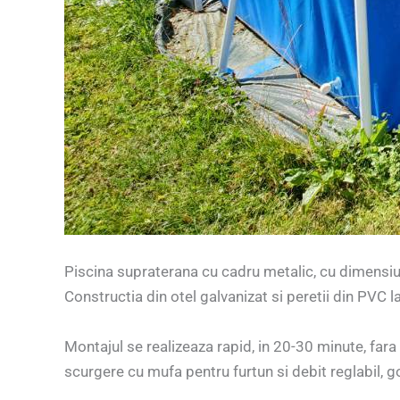
Piscina supraterana cu cadru metalic, cu dimensiu
Constructia din otel galvanizat si peretii din PVC l
Montajul se realizeaza rapid, in 20-30 minute, fara
scurgere cu mufa pentru furtun si debit reglabil, go