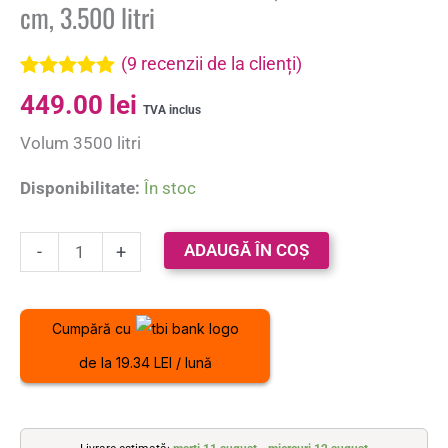
cm, 3.500 litri
(
9
recenzii de la clienți)
Evaluat la
9
449.00
lei
5.00
din 5 pe
TVA inclus
baza a
Volum 3500 litri
evaluări de
la clienți
Disponibilitate:
În stoc
ADAUGĂ ÎN COȘ
-
+
Cumpără cu
de la 19.34 LEI / lună