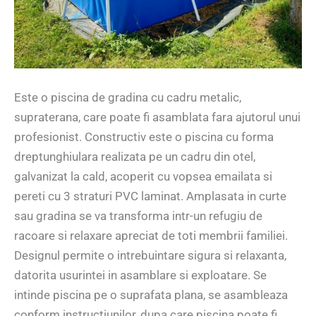
Este o piscina de gradina cu cadru metalic,
supraterana, care poate fi asamblata fara ajutorul unui
profesionist. Constructiv este o piscina cu forma
dreptunghiulara realizata pe un cadru din otel,
galvanizat la cald, acoperit cu vopsea emailata si
pereti cu 3 straturi PVC laminat. Amplasata in curte
sau gradina se va transforma intr-un refugiu de
racoare si relaxare apreciat de toti membrii familiei.
Designul permite o intrebuintare sigura si relaxanta,
datorita usurintei in asamblare si exploatare. Se
intinde piscina pe o suprafata plana, se asambleaza
conform instructiunilor, dupa care piscina poate fi