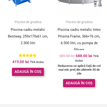
SUPER PREȚ!
Piscine de gradina
Piscine de gradina
Piscina cadru metalic
Piscina cadru metalic Intex
Bestway, 259x170x61 cm,
Prisma Frame, 366×76 cm,
2.300 litri
6.500 litri, cu pompa de
filtrare
689.00
lei
688.00
lei
TVA
Evaluat la
inclus
419.00
lei
TVA inclus
4.50
Reducerea se aplică față de cel
din 5
mai mic preț din ultimele 30 de
ADAUGĂ ÎN COȘ
zile
ADAUGĂ ÎN COȘ