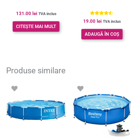
131.00
lei
TVA inclus
Evaluat la
19.00
lei
TVA inclus
4.33
CITEȘTE MAI MULT
din 5
ADAUGĂ ÎN COȘ
Produse similare