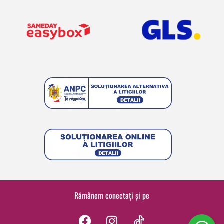
Rămânem conectați și pe
F
I