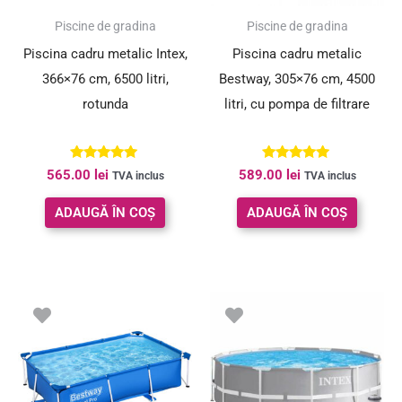
Piscine de gradina
Piscine de gradina
Piscina cadru metalic Intex,
Piscina cadru metalic
366×76 cm, 6500 litri,
Bestway, 305×76 cm, 4500
rotunda
litri, cu pompa de filtrare
Evaluat la
Evaluat la
565.00
lei
589.00
lei
TVA inclus
TVA inclus
5.00
5.00
din 5
din 5
ADAUGĂ ÎN COȘ
ADAUGĂ ÎN COȘ
Prețul
Prețul
inițial
curent
a
este:
fost:
688.00 le
689.00 lei.