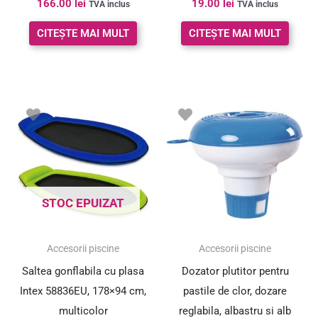
166.00
lei
19.00
lei
apa
TVA inclus
TVA inclus
CITEȘTE MAI MULT
CITEȘTE MAI MULT
STOC EPUIZAT
Accesorii piscine
Accesorii piscine
Saltea gonflabila cu plasa
Dozator plutitor pentru
Intex 58836EU, 178×94 cm,
pastile de clor, dozare
multicolor
reglabila, albastru si alb