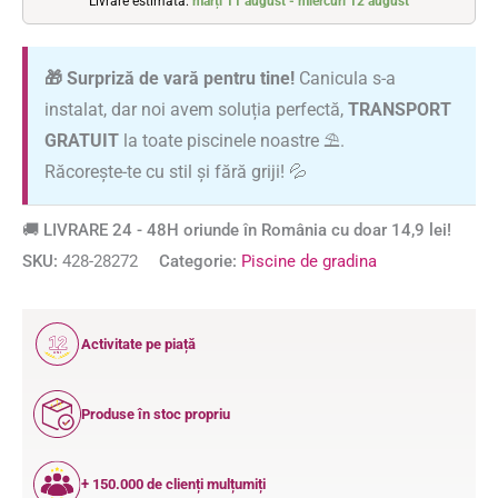
Livrare estimată:
marți 11 august - miercuri 12 august
🎁 Surpriză de vară pentru tine!
Canicula s-a
instalat, dar noi avem soluția perfectă,
TRANSPORT
GRATUIT
la toate piscinele noastre ⛱️.
Răcorește-te cu stil și fără griji! 💦
🚚 LIVRARE 24 - 48H oriunde în România cu doar 14,9 lei!
SKU:
428-28272
Categorie:
Piscine de gradina
12
Activitate pe piață
ANI
Produse în stoc propriu
+ 150.000 de clienți mulțumiți