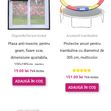
Disponibil livrare locker
Accesorii trambuline
Plasa anti-insecte, pentru
Protectie arcuri pentru
geam, fixare scai,
trambulina cu diametrul de
dimensiune ajustabila,
305 cm, multicolor
150x180cm, negru
19.00
lei
TVA inclus
Evaluat la
151.00
lei
TVA inclus
5.00
ADAUGĂ ÎN COȘ
din 5
ADAUGĂ ÎN COȘ