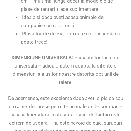
cm – mult mai lunga decat la modelele de
plase de tantari + ace suplimentare.
Ideala si daca aveti acasa animale de
companie sau copii mici.
Plasa foarte densa, prin care nicio insecta nu
poate trece!
DIMENSIUNE UNIVERSALA:
Plasa de tantari este
universala – adica o putem adapta la diferitele
dimensiuni ale usilor noastre datorita optiunii de
taiere.
De asemenea, este excelenta daca aveti o pisica sau
un caine, deoarece permite animalelor de companie
sa iasa liber afara. Instalarea plasei de tantari este
extrem de usoara – nu este nevoie de cuie, suruburi
sau unelte, ci doar de velcroul care este inclus.