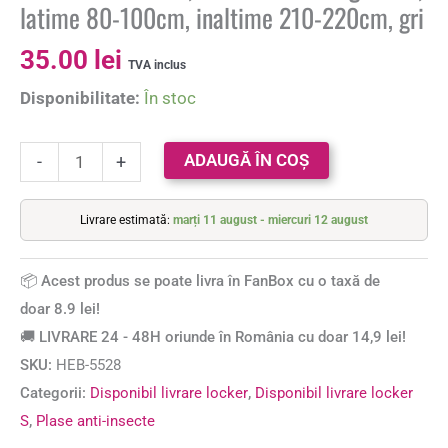
latime 80-100cm, inaltime 210-220cm, gri
35.00
lei
TVA inclus
Disponibilitate:
În stoc
ADAUGĂ ÎN COȘ
-
+
Livrare estimată:
marți 11 august - miercuri 12 august
📦 Acest produs se poate livra în FanBox cu o taxă de
doar 8.9 lei!
🚚 LIVRARE 24 - 48H oriunde în România cu doar 14,9 lei!
SKU:
HEB-5528
Categorii:
Disponibil livrare locker
,
Disponibil livrare locker
S
,
Plase anti-insecte