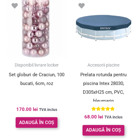
Disponibil livrare locker
Accesorii piscine
Set globuri de Craciun, 100
Prelata rotunda pentru
bucati, 6cm, roz
piscina Intex 28030,
D305xH25 cm, PVC,
bleumarin
170.00
lei
TVA inclus
Evaluat la
68.00
lei
TVA inclus
5.00
ADAUGĂ ÎN COȘ
din 5
ADAUGĂ ÎN COȘ