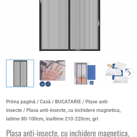
80-
100cm,
inaltime
210-
220cm,
gri
Prima pagină
/
Casă
/
BUCATARIE
/
Plase anti-
insecte
/ Plasa anti-insecte, cu inchidere magnetica,
latime 80-100cm, inaltime 210-220cm, gri
Plasa anti-insecte, cu inchidere magnetica,