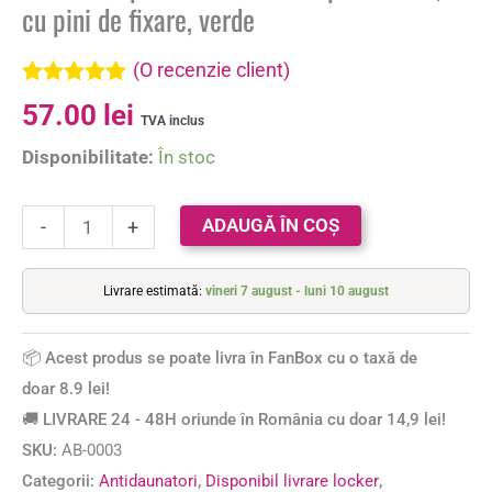
cu pini de fixare, verde
(O recenzie client)
Evaluat la
57.00
lei
5.00
din 5 pe
TVA inclus
baza unei
Disponibilitate:
În stoc
singure
evaluări
ADAUGĂ ÎN COȘ
-
+
Livrare estimată:
vineri 7 august - luni 10 august
📦 Acest produs se poate livra în FanBox cu o taxă de
doar 8.9 lei!
🚚 LIVRARE 24 - 48H oriunde în România cu doar 14,9 lei!
SKU:
AB-0003
Categorii:
Antidaunatori
,
Disponibil livrare locker
,