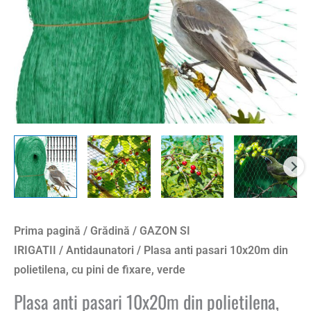
pini
de
fixare,
verde
Prima pagină
/
Grădină
/
GAZON SI
IRIGATII
/
Antidaunatori
/ Plasa anti pasari 10x20m din
polietilena, cu pini de fixare, verde
Plasa anti pasari 10x20m din polietilena,