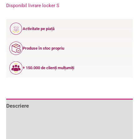
Disponibil livrare locker S
12
Activitate pe piață
ANI
Produse în stoc propriu
+ 150.000 de clienți mulțumiți
Descriere
Informații suplimentare
Recenzii (1)