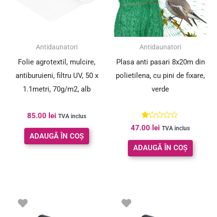
Antidaunatori
Antidaunatori
Folie agrotextil, mulcire,
Plasa anti pasari 8x20m din
antiburuieni, filtru UV, 50 x
polietilena, cu pini de fixare,
1.1metri, 70g/m2, alb
verde
85.00
lei
TVA inclus
Evaluat
47.00
lei
TVA inclus
la
ADAUGĂ ÎN COȘ
1.00
din
ADAUGĂ ÎN COȘ
5