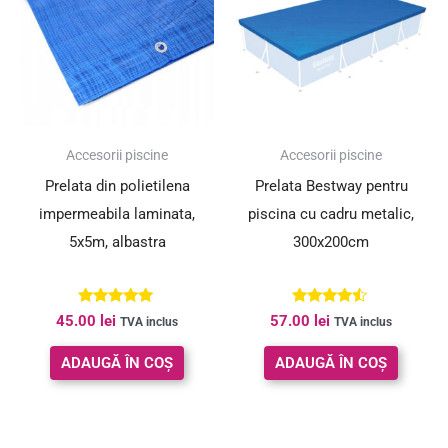
Accesorii piscine
Accesorii piscine
Prelata din polietilena
Prelata Bestway pentru
impermeabila laminata,
piscina cu cadru metalic,
5x5m, albastra
300x200cm
Evaluat la
Evaluat la
45.00
lei
57.00
lei
TVA inclus
TVA inclus
5.00
4.33
din 5
din 5
ADAUGĂ ÎN COȘ
ADAUGĂ ÎN COȘ