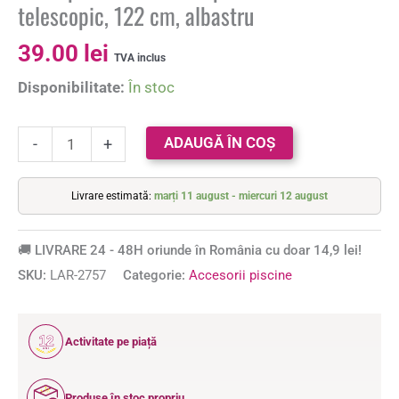
telescopic, 122 cm, albastru
39.00
lei
TVA inclus
Disponibilitate:
În stoc
ADAUGĂ ÎN COȘ
-
+
Livrare estimată:
marți 11 august - miercuri 12 august
🚚 LIVRARE 24 - 48H oriunde în România cu doar 14,9 lei!
SKU:
LAR-2757
Categorie:
Accesorii piscine
12
Activitate pe piață
ANI
Produse în stoc propriu