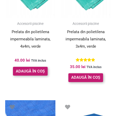
Accesorii piscine
Accesorii piscine
Prelata din polietilena
Prelata din polietilena
impermeabila laminata,
impermeabila laminata,
4x4m, verde
3x4m, verde
40.00
lei
TVA inclus
Evaluat la
35.00
lei
TVA inclus
5.00
ADAUGĂ ÎN COȘ
din 5
ADAUGĂ ÎN COȘ