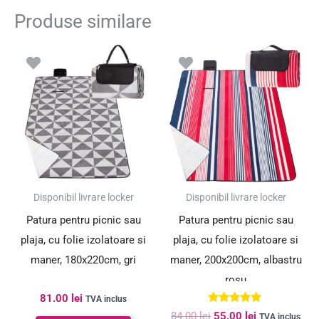
Produse similare
Prețul
Prețul
inițial
curent
a
este:
fost:
55.00 lei.
84.00 lei.
SUPER PREȚ!
Disponibil livrare locker
Disponibil livrare locker
Patura pentru picnic sau
Patura pentru picnic sau
plaja, cu folie izolatoare si
plaja, cu folie izolatoare si
maner, 180x220cm, gri
maner, 200x200cm, albastru
rosu
81.00
lei
TVA inclus
Evaluat la
84.00
lei
55.00
lei
TVA inclus