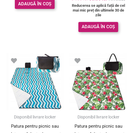
5.00
ADAUGĂ ÎN COȘ
Reducerea se aplică față de cel
din 5
mai mic preț din ultimele 30 de
zile
ADAUGĂ ÎN COȘ
Prețul
Prețul
inițial
curent
a
este:
fost:
64.00 lei.
71.00 lei.
SUPER PREȚ!
Disponibil livrare locker
Disponibil livrare locker
Patura pentru picnic sau
Patura pentru picnic sau