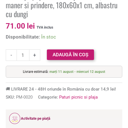
maner si prindere, 180x60x1 cm, albastru
cu dungi
71.00
lei
TVA inclus
Disponibilitate:
În stoc
ADAUGĂ ÎN COȘ
-
+
Livrare estimată:
marți 11 august - miercuri 12 august
🚚 LIVRARE 24 - 48H oriunde în România cu doar 14,9 lei!
SKU:
PM-0020
Categorie:
Paturi picnic si plaja
12
Activitate pe piață
ANI