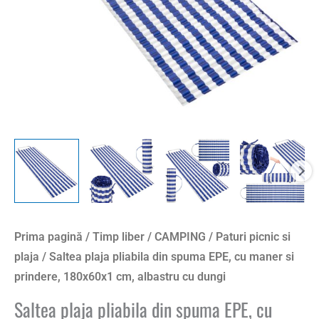
maner
si
prindere,
180x60x1
cm,
albastru
cu
dungi
Prima pagină
/
Timp liber
/
CAMPING
/
Paturi picnic si
plaja
/ Saltea plaja pliabila din spuma EPE, cu maner si
prindere, 180x60x1 cm, albastru cu dungi
Saltea plaja pliabila din spuma EPE, cu