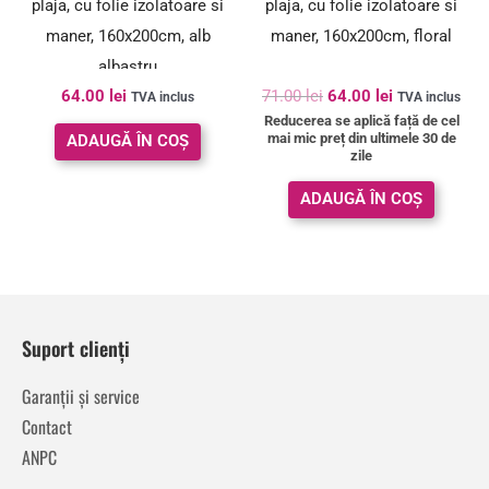
plaja, cu folie izolatoare si
plaja, cu folie izolatoare si
maner, 160x200cm, alb
maner, 160x200cm, floral
albastru
64.00
lei
71.00
lei
64.00
lei
TVA inclus
TVA inclus
Reducerea se aplică față de cel
mai mic preț din ultimele 30 de
ADAUGĂ ÎN COȘ
zile
ADAUGĂ ÎN COȘ
Suport clienți
Garanții și service
Contact
ANPC