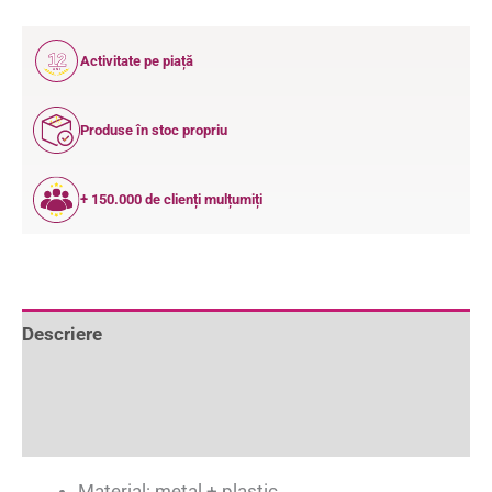
12
Activitate pe piață
ANI
Produse în stoc propriu
+ 150.000 de clienți mulțumiți
Descriere
Informații suplimentare
Recenzii (0)
Material: metal + plastic