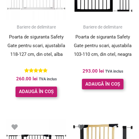
Bariere de delimitare
Bariere de delimitare
Poarta de siguranta Safety
Poarta de siguranta Safety
Gate pentru scari, ajustabila
Gate pentru scari, ajustabila
118-127 cm, din otel, alba
103-110 cm, din otel, neagra
293.00
lei
TVA inclus
Evaluat la
260.00
lei
TVA inclus
5.00
ADAUGĂ ÎN COȘ
din 5
ADAUGĂ ÎN COȘ
Prețul
Prețul
inițial
curent
a
este: