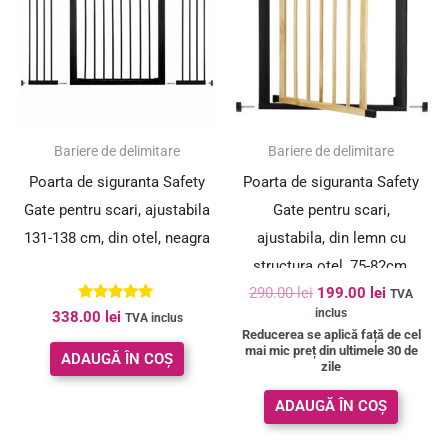
fost:
199.00 le
290.00 lei.
SUPER PREȚ!
Bariere de delimitare
Bariere de delimitare
Poarta de siguranta Safety
Poarta de siguranta Safety
Gate pentru scari, ajustabila
Gate pentru scari,
131-138 cm, din otel, neagra
ajustabila, din lemn cu
structura otel, 75-82cm,
290.00
lei
199.00
lei
negru maro
TVA
Evaluat la
inclus
338.00
lei
TVA inclus
5.00
Reducerea se aplică față de cel
din 5
mai mic preț din ultimele 30 de
ADAUGĂ ÎN COȘ
zile
ADAUGĂ ÎN COȘ