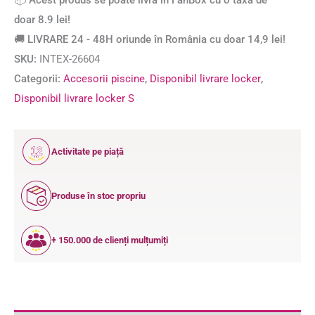
📦 Acest produs se poate livra în FanBox cu o taxă de
doar 8.9 lei!
🚚 LIVRARE 24 - 48H oriunde în România cu doar 14,9 lei!
SKU:
INTEX-26604
Categorii:
Accesorii piscine
,
Disponibil livrare locker
,
Disponibil livrare locker S
12
Activitate pe piață
ANI
Produse în stoc propriu
+ 150.000 de clienți mulțumiți