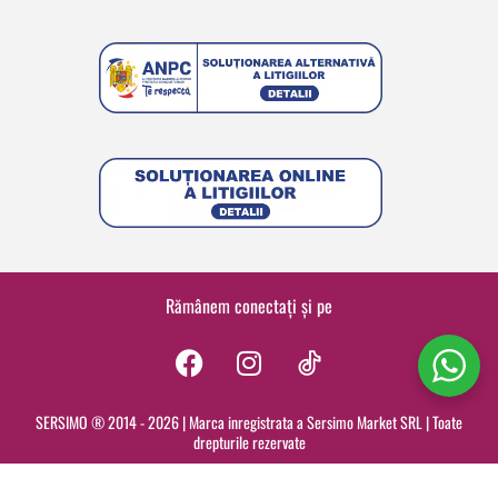
Rămânem conectați și pe
F
I
a
n
c
s
SERSIMO ® 2014 - 2026 | Marca inregistrata a Sersimo Market SRL | Toate
drepturile rezervate
e
t
b
a