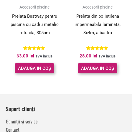
Accesorii piscine
Accesorii piscine
Prelata Bestway pentru
Prelata din polietilena
piscina cu cadru metalic
impermeabila laminata,
rotunda, 305cm
3x4m, albastra
Evaluat la
Evaluat la
63.00
lei
28.00
lei
TVA inclus
TVA inclus
4.67
5.00
din 5
din 5
ADAUGĂ ÎN COȘ
ADAUGĂ ÎN COȘ
Suport clienți
Garanții și service
Contact