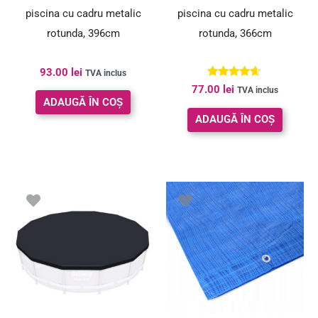
piscina cu cadru metalic
piscina cu cadru metalic
rotunda, 396cm
rotunda, 366cm
93.00
lei
TVA inclus
Evaluat la
77.00
lei
TVA inclus
4.50
ADAUGĂ ÎN COȘ
din 5
ADAUGĂ ÎN COȘ