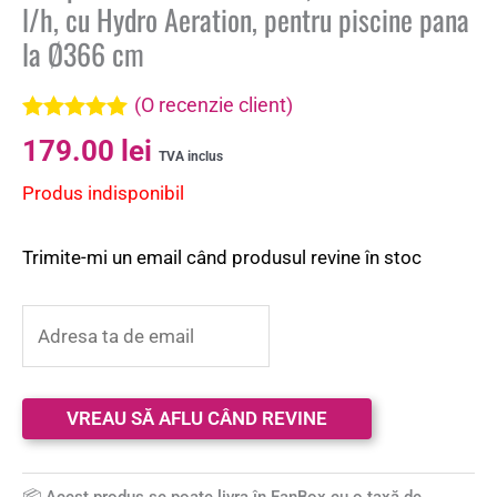
l/h, cu Hydro Aeration, pentru piscine pana
la Ø366 cm
(O recenzie client)
Evaluat la
179.00
lei
5.00
din 5 pe
TVA inclus
baza unei
Produs indisponibil
singure
evaluări
Trimite-mi un email când produsul revine în stoc