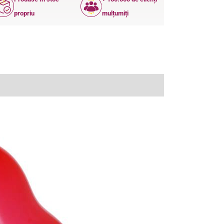
propriu
mulțumiți