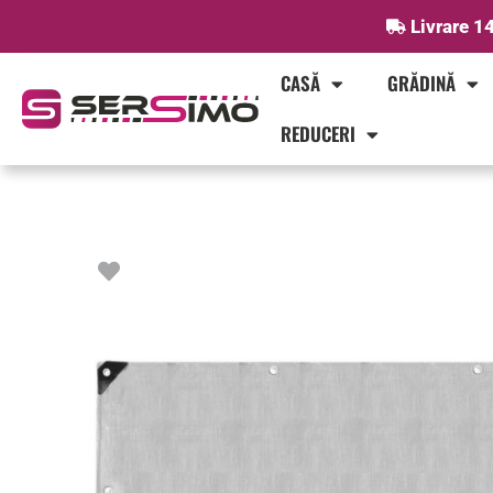
Skip
Livrare 14
to
content
CASĂ
GRĂDINĂ
REDUCERI