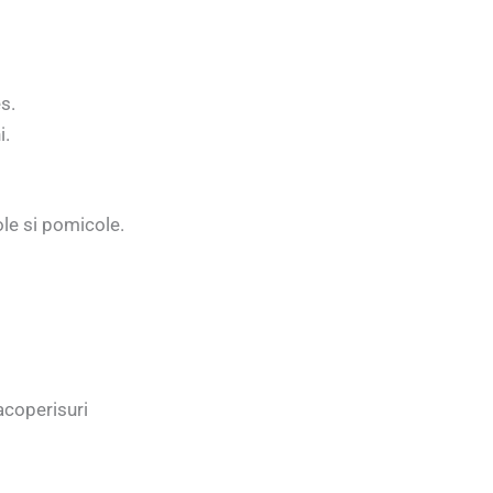
s.
i.
ole si pomicole.
 acoperisuri