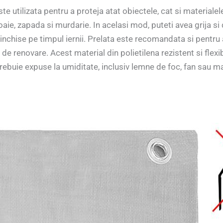
te utilizata pentru a proteja atat obiectele, cat si materialel
ie, zapada si murdarie. In acelasi mod, puteti avea grija si d
 inchise pe timpul iernii. Prelata este recomandata si pentru 
 de renovare. Acest material din polietilena rezistent si flexib
 trebuie expuse la umiditate, inclusiv lemne de foc, fan sau m