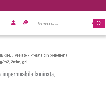
Products
Cart
0
search
BRIRE
/
Prelate
/ Prelata din polietilena
g/m2, 2x4m, gri
na impermeabila laminata,