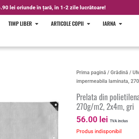
.90 lei oriunde în țară, în 1-2 zile lucrătoare!
TIMP LIBER
ARTICOLE COPII
IARNA
Prima pagină
/
Grădină
/
UM
impermeabila laminata, 270
Prelata din polietile
270g/m2, 2x4m, gri
56.00
lei
TVA inclus
Produs indisponibil