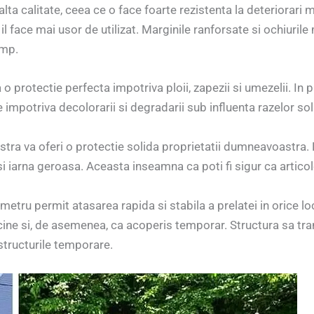
alta calitate, ceea ce o face foarte rezistenta la deteriorari 
 il face mai usor de utilizat. Marginile ranforsate si ochiurile
imp.
o protectie perfecta impotriva ploii, zapezii si umezelii. In 
e impotriva decolorarii si degradarii sub influenta razelor so
stra va oferi o protectie solida proprietatii dumneavoastra. 
 si iarna geroasa. Aceasta inseamna ca poti fi sigur ca artico
 metru permit atasarea rapida si stabila a prelatei in orice lo
iscine si, de asemenea, ca acoperis temporar. Structura sa t
structurile temporare.