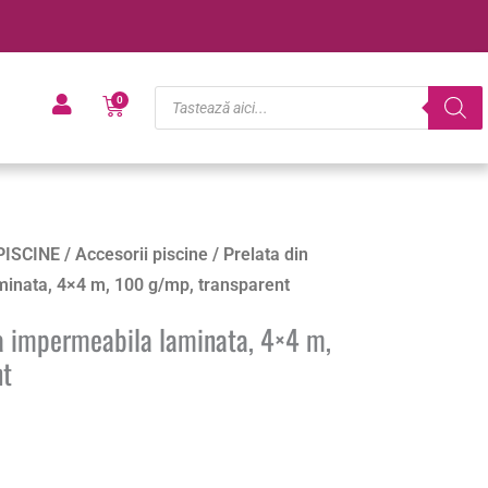
Products
Cart
0
search
PISCINE
/
Accesorii piscine
/ Prelata din
minata, 4×4 m, 100 g/mp, transparent
na impermeabila laminata, 4×4 m,
nt