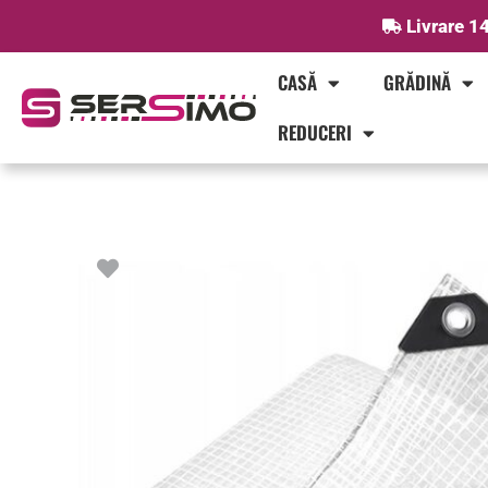
Skip
Livrare 14
to
content
CASĂ
GRĂDINĂ
REDUCERI