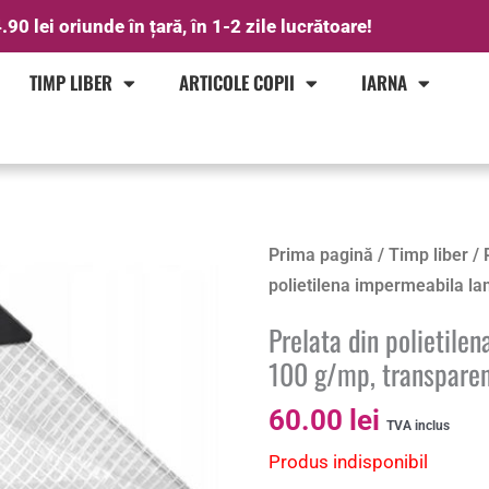
.90 lei oriunde în țară, în 1-2 zile lucrătoare!
TIMP LIBER
ARTICOLE COPII
IARNA
Prima pagină
/
Timp liber
/
polietilena impermeabila la
Prelata din polietile
100 g/mp, transpare
60.00
lei
TVA inclus
Produs indisponibil