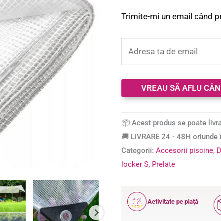
Trimite-mi un email când p
📦 Acest produs se poate livra
🚚 LIVRARE 24 - 48H oriunde î
Categorii:
Accesorii piscine
,
D
locker S
,
Prelate
12
Activitate pe piață
ANI