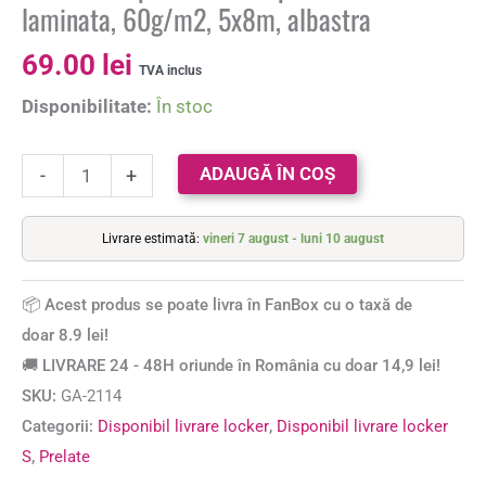
laminata, 60g/m2, 5x8m, albastra
69.00
lei
TVA inclus
Disponibilitate:
În stoc
ADAUGĂ ÎN COȘ
-
+
Livrare estimată:
vineri 7 august - luni 10 august
📦 Acest produs se poate livra în FanBox cu o taxă de
doar 8.9 lei!
🚚 LIVRARE 24 - 48H oriunde în România cu doar 14,9 lei!
SKU:
GA-2114
Categorii:
Disponibil livrare locker
,
Disponibil livrare locker
S
,
Prelate