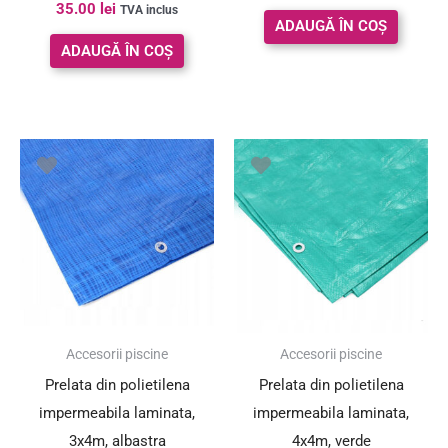
Evaluat la
35.00
lei
TVA inclus
5.00
ADAUGĂ ÎN COȘ
din 5
ADAUGĂ ÎN COȘ
Accesorii piscine
Accesorii piscine
Prelata din polietilena
Prelata din polietilena
impermeabila laminata,
impermeabila laminata,
3x4m, albastra
4x4m, verde