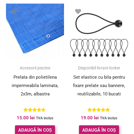
Accesorii piscine
Disponibil livrare locker
Prelata din polietilena
Set elastice cu bila pentru
impermeabila laminata,
fixare prelate sau bannere,
2x3m, albastra
reutilizabile, 10 bucati
Evaluat la
Evaluat la
15.00
lei
19.00
lei
TVA inclus
TVA inclus
4.50
5.00
din 5
din 5
ADAUGĂ ÎN COȘ
ADAUGĂ ÎN COȘ