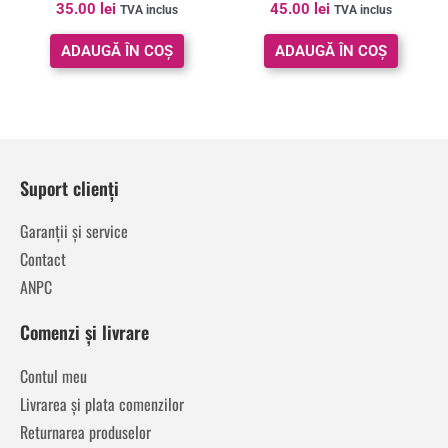
Evaluat la
Evaluat la
35.00
lei
45.00
lei
TVA inclus
TVA inclus
5.00
5.00
din 5
din 5
ADAUGĂ ÎN COȘ
ADAUGĂ ÎN COȘ
Suport clienți
Garanții și service
Contact
ANPC
Comenzi și livrare
Contul meu
Livrarea și plata comenzilor
Returnarea produselor