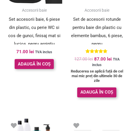
SUPER PREȚ!
Accesorii baie
Accesorii baie
Set accesorii baie, 6 piese
Set de accesorii rotunde
din plastic, cu perie WC si
pentru baie din plastic cu
cos de gunoi, finisaj mat si
elemente bambus, 6 piese,
lucios, negru argintiu
negru
71.00
lei
TVA inclus
Evaluat la
127.00
lei
87.00
lei
TVA
5.00
ADAUGĂ ÎN COȘ
inclus
din 5
Reducerea se aplică față de cel
mai mic preț din ultimele 30 de
zile
ADAUGĂ ÎN COȘ