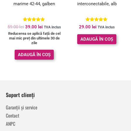
marime 42-44, galben
interconectabile, alb
Evaluat la
Evaluat la
59.00
lei
39.00
lei
29.00
lei
TVA inclus
TVA inclus
4.86
5.00
Reducerea se aplică față de cel
din 5
din 5
mai mic preț din ultimele 30 de
ADAUGĂ ÎN COȘ
zile
ADAUGĂ ÎN COȘ
Suport clienți
Garanții și service
Contact
ANPC