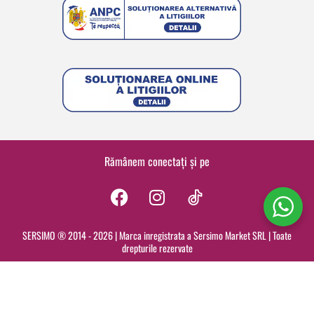
Rămânem conectați și pe
F
I
a
n
c
s
SERSIMO ® 2014 - 2026 | Marca inregistrata a Sersimo Market SRL | Toate
drepturile rezervate
e
t
b
a
o
g
o
r