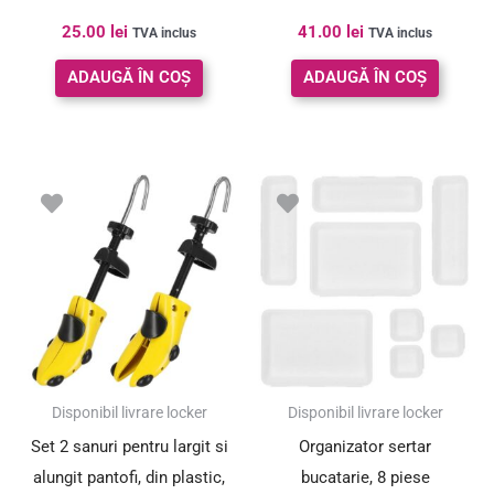
25.00
lei
41.00
lei
TVA inclus
TVA inclus
ADAUGĂ ÎN COȘ
ADAUGĂ ÎN COȘ
Prețul
Prețul
inițial
curent
a
este:
fost:
39.00 lei.
59.00 lei.
SUPER PREȚ!
Disponibil livrare locker
Disponibil livrare locker
Set 2 sanuri pentru largit si
Organizator sertar
alungit pantofi, din plastic,
bucatarie, 8 piese