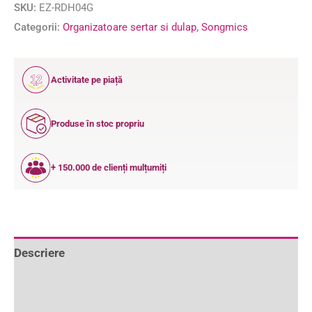
SKU:
EZ-RDH04G
Categorii:
Organizatoare sertar si dulap
,
Songmics
12
Activitate pe piață
ANI
Produse în stoc propriu
+ 150.000 de clienți mulțumiți
Descriere
Informații suplimentare