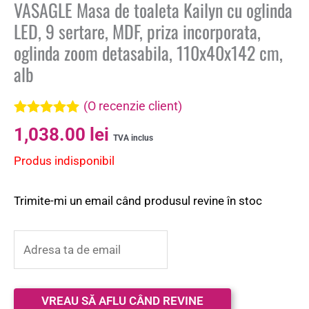
VASAGLE Masa de toaleta Kailyn cu oglinda
LED, 9 sertare, MDF, priza incorporata,
oglinda zoom detasabila, 110x40x142 cm,
alb
(O recenzie client)
Evaluat la
1,038.00
lei
5.00
din 5 pe
TVA inclus
baza unei
Produs indisponibil
singure
evaluări
Trimite-mi un email când produsul revine în stoc