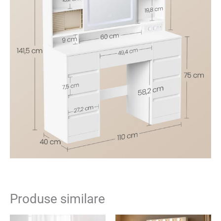
Produse similare
Prețul
Prețul