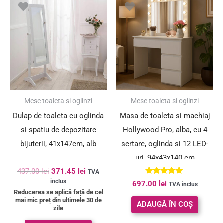
inițial
curent
a
este:
fost:
371.45 lei.
437.00 lei.
SUPER PREȚ!
Mese toaleta si oglinzi
Mese toaleta si oglinzi
Dulap de toaleta cu oglinda
Masa de toaleta si machiaj
si spatiu de depozitare
Hollywood Pro, alba, cu 4
bijuterii, 41x147cm, alb
sertare, oglinda si 12 LED-
uri, 94x43x140 cm
437.00
lei
371.45
lei
TVA
Evaluat la
inclus
697.00
lei
TVA inclus
4.77
Reducerea se aplică față de cel
din 5
mai mic preț din ultimele 30 de
ADAUGĂ ÎN COȘ
zile