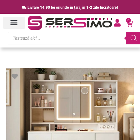
Skip
Livrare 14.90 lei oriunde în țară, în 1-2 zile lucrătoare!
to
0
content
Cart
Products
search