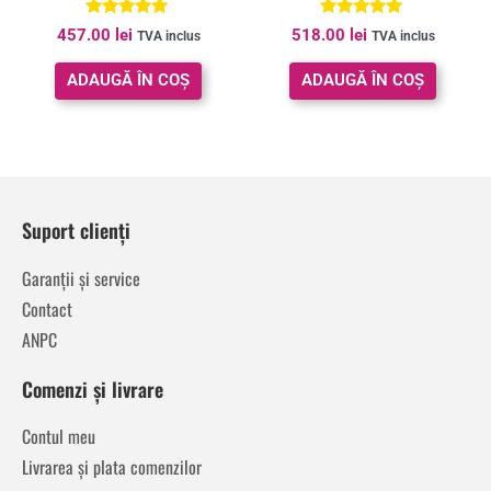
alb
modern, alb
Evaluat la
Evaluat la
457.00
lei
518.00
lei
TVA inclus
TVA inclus
5.00
5.00
din 5
din 5
ADAUGĂ ÎN COȘ
ADAUGĂ ÎN COȘ
Suport clienți
Garanții și service
Contact
ANPC
Comenzi și livrare
Contul meu
Livrarea și plata comenzilor