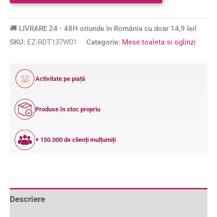
🚚 LIVRARE 24 - 48H oriunde în România cu doar 14,9 lei!
SKU:
EZ-RDT137W01
Categorie:
Mese toaleta si oglinzi
12
Activitate pe piață
ANI
Produse în stoc propriu
+ 150.000 de clienți mulțumiți
Descriere