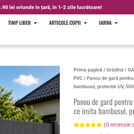
.90 lei oriunde în țară, în 1-2 zile lucrătoare!
TIMP LIBER
ARTICOLE COPII
IARNA
Cantitate
Prima pagină
/
Grădină
/
GA
Panou
PVC
/ Panou de gard pentru 
de
bambusul, protectie UV, 500
gard
Panou de gard pentru 
pentru
ce imita bambusul, p
intimitate
in
(O recenzie c
gradina,
Evaluat la