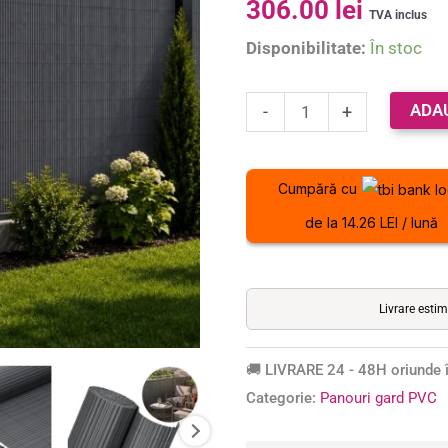
306.00
lei
lamele
5.00
din 5 pe
TVA inclus
baza unei
PVC
Disponibilitate:
În stoc
singure
ce
evaluări
imita
ADA
-
+
bambusul,
protectie
UV,
Cumpără cu
500x160
de la 14.26 LEI / lună
cm,
gri
Livrare esti
🚚 LIVRARE 24 - 48H oriunde î
Categorie:
Panouri gard PVC