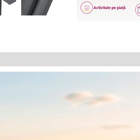
12
Activitate pe piață
ANI
(1)