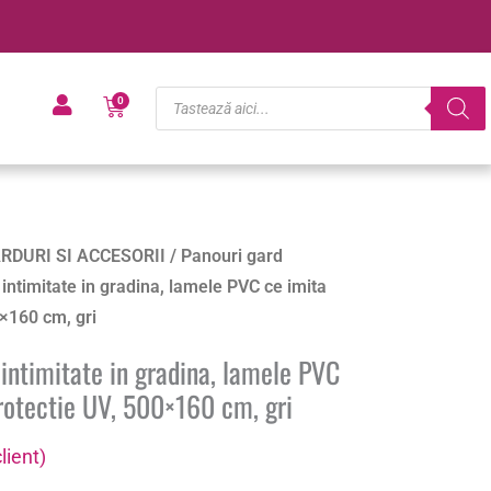
Products
Cart
0
search
RDURI SI ACCESORII
/
Panouri gard
intimitate in gradina, lamele PVC ce imita
×160 cm, gri
intimitate in gradina, lamele PVC
rotectie UV, 500×160 cm, gri
lient)