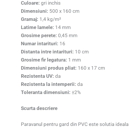
Culoare:
gri inchis
Dimensiuni:
500 x 160 cm
Gramaj:
1,4 kg/m²
Latime lamele:
14 mm
Grosime perete:
0,45 mm
Numar intarituri:
16
Distanta intre intarituri:
10 cm
Grosime fir legatura:
1 mm
Dimensiuni produs pliat:
160 x 17 cm
Rezistenta UV:
da
Rezistenta la intemperii:
da
Toleranta dimensiuni:
±2%
Scurta descriere
Paravanul pentru gard din PVC este solutia ideala p