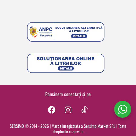
Rămânem conectați și pe
F
I
a
n
c
s
SERSIMO ® 2014 - 2026 | Marca inregistrata a Sersimo Market SRL | Toate
drepturile rezervate
e
t