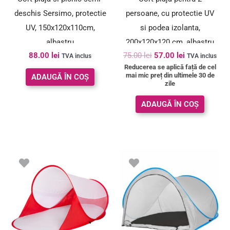
deschis Sersimo, protectie
persoane, cu protectie UV
UV, 150x120x110cm,
si podea izolanta,
albastru
200x120x120 cm, albastru
88.00
lei
75.00
lei
57.00
lei
si gri
TVA inclus
TVA inclus
Reducerea se aplică față de cel
mai mic preț din ultimele 30 de
ADAUGĂ ÎN COȘ
zile
ADAUGĂ ÎN COȘ