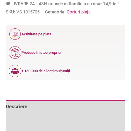
🚚 LIVRARE 24 - 48H oriunde în România cu doar 14,9 lei!
SKU:
VS-1015705
Categorie:
Corturi plaja
12
Activitate pe piață
ANI
Produse în stoc propriu
+ 150.000 de clienți mulțumiți
Descriere
Informații suplimentare