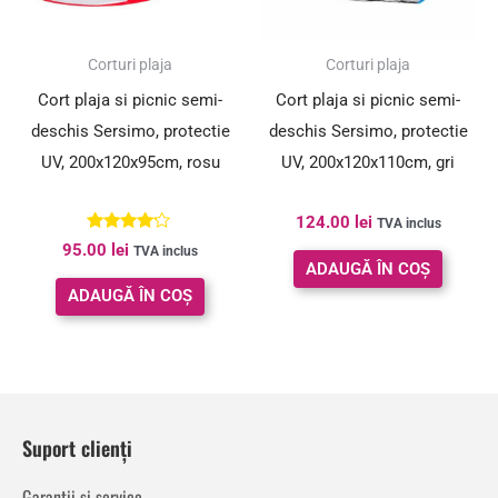
Corturi plaja
Corturi plaja
Cort plaja si picnic semi-
Cort plaja si picnic semi-
deschis Sersimo, protectie
deschis Sersimo, protectie
UV, 200x120x95cm, rosu
UV, 200x120x110cm, gri
124.00
lei
TVA inclus
Evaluat la
95.00
lei
TVA inclus
4.00
ADAUGĂ ÎN COȘ
din 5
ADAUGĂ ÎN COȘ
Suport clienți
Garanții și service