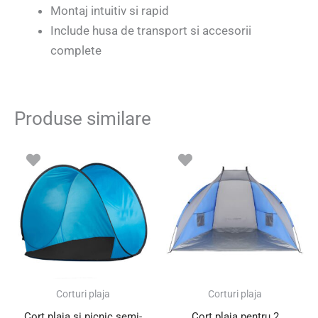
Montaj intuitiv si rapid
Include husa de transport si accesorii
complete
Produse similare
Prețul
Prețul
inițial
curent
a
este:
fost:
57.00 lei.
75.00 lei.
SUPER PREȚ!
Corturi plaja
Corturi plaja
Cort plaja si picnic semi-
Cort plaja pentru 2