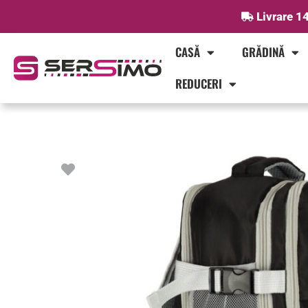
Skip
Livrare 14
to
content
CASĂ
GRĂDINĂ
REDUCERI