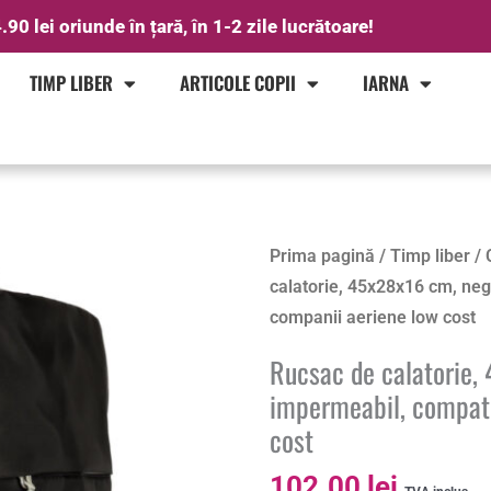
.90 lei oriunde în țară, în 1-2 zile lucrătoare!
TIMP LIBER
ARTICOLE COPII
IARNA
Cantitate
Prima pagină
/
Timp liber
/
Rucsac
calatorie, 45x28x16 cm, neg
de
companii aeriene low cost
calatorie,
Rucsac de calatorie,
45x28x16
impermeabil, compati
cm,
cost
negru
–
102.00
lei