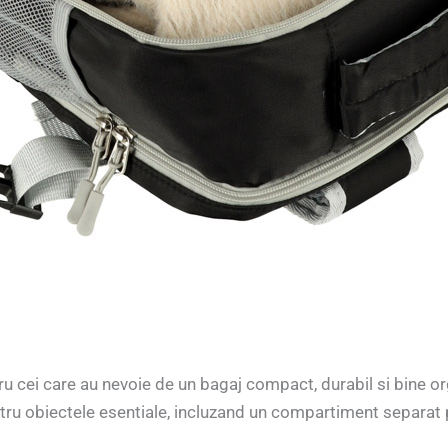
ru cei care au nevoie de un bagaj compact, durabil si bine o
entru obiectele esentiale, incluzand un compartiment separat