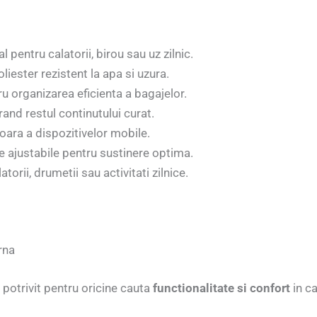
pentru calatorii, birou sau uz zilnic.
liester rezistent la apa si uzura.
ru organizarea eficienta a bagajelor.
rand restul continutului curat.
oara a dispozitivelor mobile.
le ajustabile pentru sustinere optima.
atorii, drumetii sau activitati zilnice.
rna
potrivit pentru oricine cauta
functionalitate si confort
in ca