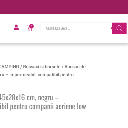
Products
Cart
0
search
CAMPING
/
Rucsaci si borsete
/ Rucsac de
ru – impermeabil, compatibil pentru
 45x28x16 cm, negru –
bil pentru companii aeriene low