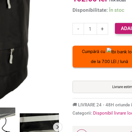
TVA inclus
impermeabil,
Disponibilitate:
În stoc
compatibil
pentru
companii
ADA
-
+
aeriene
low
Cumpără cu
cost
de la 7.00 LEI / lună
Livrare esti
🚚 LIVRARE 24 - 48H oriunde î
Categorii:
Disponibil livrare l