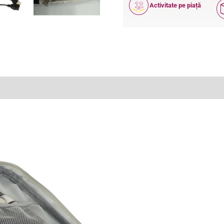
12
Activitate pe piață
ANI
(0)