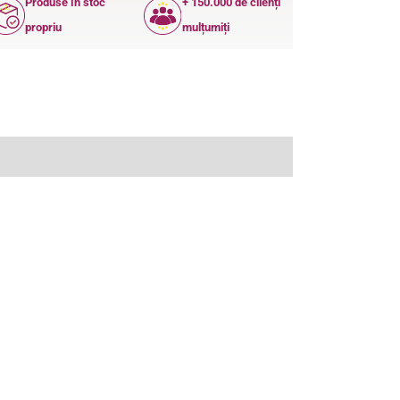
Produse în stoc
+ 150.000 de clienți
propriu
mulțumiți