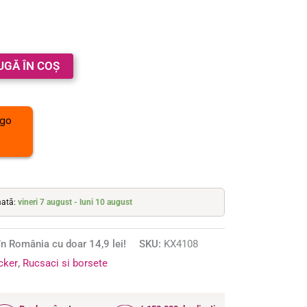
UGĂ ÎN COȘ
mată:
vineri 7 august - luni 10 august
n România cu doar 14,9 lei!
SKU:
KX4108
ocker
,
Rucsaci si borsete