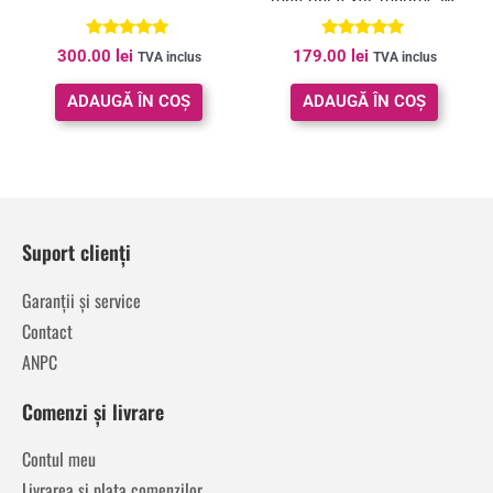
60x42x42cm, negru
Evaluat la
Evaluat la
300.00
lei
179.00
lei
TVA inclus
TVA inclus
5.00
5.00
din 5
din 5
ADAUGĂ ÎN COȘ
ADAUGĂ ÎN COȘ
Suport clienți
Garanții și service
Contact
ANPC
Comenzi și livrare
Contul meu
Livrarea și plata comenzilor