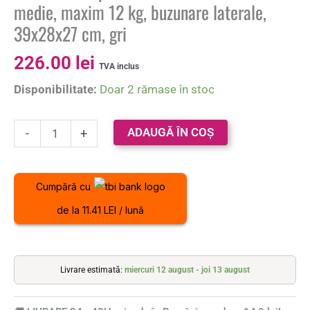
medie, maxim 12 kg, buzunare laterale,
39x28x27 cm, gri
226.00
lei
TVA inclus
Disponibilitate:
Doar 2 rămase în stoc
ADAUGĂ ÎN COȘ
-
+
Cumpără cu
de la 11.41 LEI / lună
Livrare estimată:
miercuri 12 august - joi 13 august