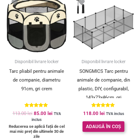
inițial
curent
a
este:
fost:
85.00 lei.
113.00 lei.
SUPER PREȚ!
Disponibil livrare locker
Disponibil livrare locker
Tarc pliabil pentru animale
SONGMICS Tarc pentru
de companie, diametru
animale de companie, din
91cm, gri crem
plastic, DIY, configurabil,
143x73x46cm, gri
Evaluat la
Evaluat la
113.00
lei
85.00
lei
118.00
lei
TVA
TVA inclus
5.00
5.00
inclus
din 5
din 5
ADAUGĂ ÎN COȘ
Reducerea se aplică față de cel
mai mic preț din ultimele 30 de
zile