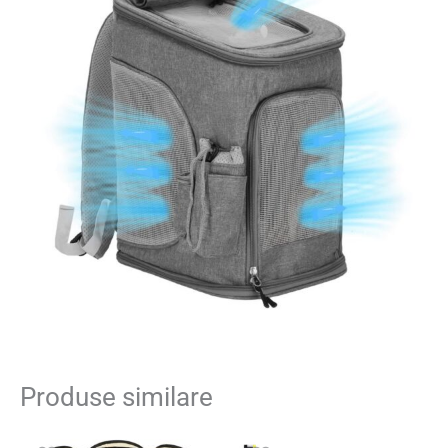
Produse similare
Prețul
Prețul