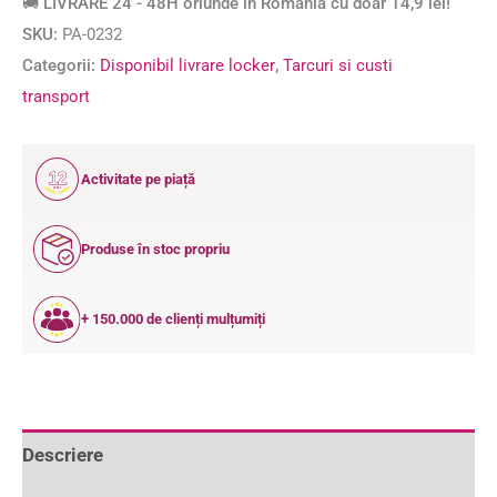
🚚 LIVRARE 24 - 48H oriunde în România cu doar 14,9 lei!
SKU:
PA-0232
Categorii:
Disponibil livrare locker
,
Tarcuri si custi
transport
12
Activitate pe piață
ANI
Produse în stoc propriu
+ 150.000 de clienți mulțumiți
Descriere