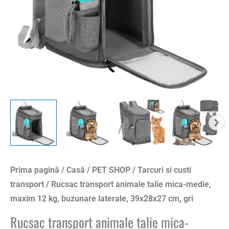
12
kg,
buzunare
laterale,
39x28x27
cm,
gri
Prima pagină
/
Casă
/
PET SHOP
/
Tarcuri si custi
transport
/ Rucsac transport animale talie mica-medie,
maxim 12 kg, buzunare laterale, 39x28x27 cm, gri
Rucsac transport animale talie mica-