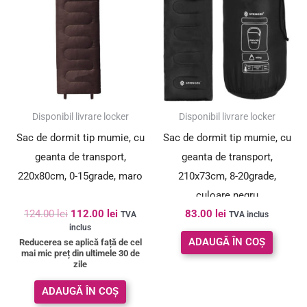
a
este:
fost:
112.00 lei.
124.00 lei.
SUPER PREȚ!
Disponibil livrare locker
Disponibil livrare locker
Sac de dormit tip mumie, cu
Sac de dormit tip mumie, cu
geanta de transport,
geanta de transport,
220x80cm, 0-15grade, maro
210x73cm, 8-20grade,
culoare negru
124.00
lei
112.00
lei
83.00
lei
TVA
TVA inclus
inclus
ADAUGĂ ÎN COȘ
Reducerea se aplică față de cel
mai mic preț din ultimele 30 de
zile
ADAUGĂ ÎN COȘ