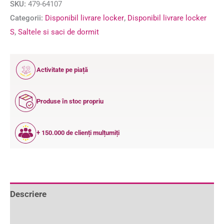
SKU:
479-64107
Categorii:
Disponibil livrare locker
,
Disponibil livrare locker
S
,
Saltele si saci de dormit
12
Activitate pe piață
ANI
Produse în stoc propriu
+ 150.000 de clienți mulțumiți
Descriere
Informații suplimentare