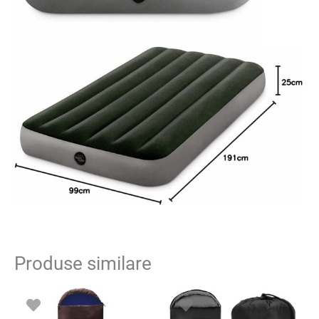
Produse similare
Prețul
Prețul
inițial
curent