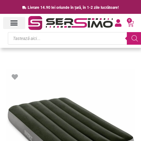
Skip
Livrare 14.90 lei oriunde în țară, în 1-2 zile lucrătoare!
to
0
content
Cart
Products
search