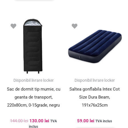
Prețul
Prețul
inițial
curent
a
este:
fost:
130.00 lei.
144.00 lei.
SUPER PREȚ!
Disponibil livrare locker
Disponibil livrare locker
Sac de dormit tip mumie, cu
Saltea gonflabila Intex Cot
geanta de transport,
Size Dura Beam,
220x80cm, 0-15grade, negru
191x76x25cm
144.00
lei
130.00
lei
59.00
lei
TVA
TVA inclus
inclus