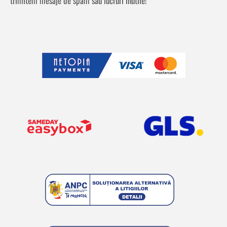
trimitem mesaje de spam sau lucruri inutile!