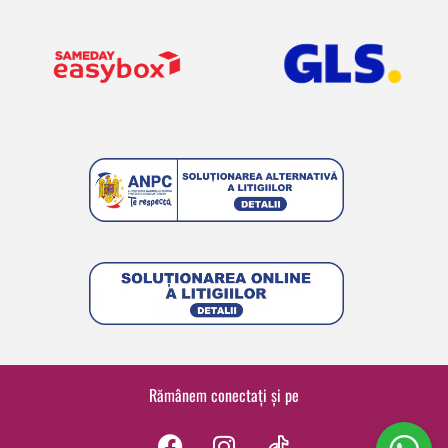
Rămânem conectați și pe
F
I