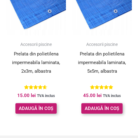
Accesorii piscine
Accesorii piscine
Prelata din polietilena
Prelata din polietilena
impermeabila laminata,
impermeabila laminata,
2x3m, albastra
5x5m, albastra
Evaluat la
Evaluat la
15.00
lei
45.00
lei
TVA inclus
TVA inclus
4.50
5.00
din 5
din 5
ADAUGĂ ÎN COȘ
ADAUGĂ ÎN COȘ