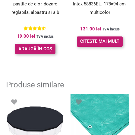
pastile de clor, dozare
Intex 58836EU, 178×94 cm,
reglabila, albastru si alb
multicolor
131.00
lei
TVA inclus
Evaluat la
19.00
lei
TVA inclus
4.33
CITEȘTE MAI MULT
din 5
ADAUGĂ ÎN COȘ
Produse similare