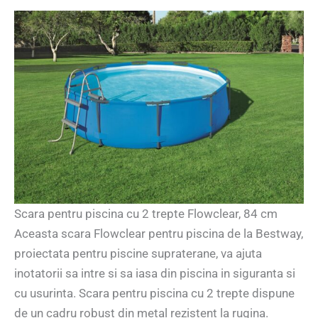
Scara pentru piscina cu 2 trepte Flowclear, 84 cm
Aceasta scara Flowclear pentru piscina de la Bestway,
proiectata pentru piscine supraterane, va ajuta
inotatorii sa intre si sa iasa din piscina in siguranta si
cu usurinta. Scara pentru piscina cu 2 trepte dispune
de un cadru robust din metal rezistent la rugina.