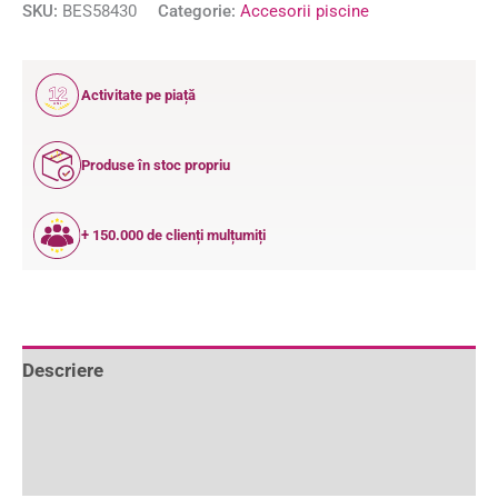
SKU:
BES58430
Categorie:
Accesorii piscine
12
Activitate pe piață
ANI
Produse în stoc propriu
+ 150.000 de clienți mulțumiți
Descriere
Informații suplimentare
Recenzii (0)