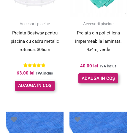
Accesorii piscine
Accesorii piscine
Prelata Bestway pentru
Prelata din polietilena
piscina cu cadru metalic
impermeabila laminata,
rotunda, 305cm
4x4m, verde
40.00
lei
TVA inclus
Evaluat la
63.00
lei
TVA inclus
4.67
ADAUGĂ ÎN COȘ
din 5
ADAUGĂ ÎN COȘ