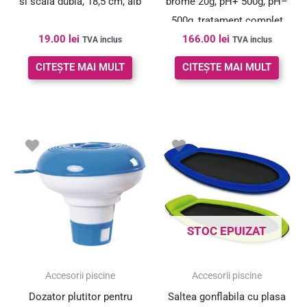
si scala dubla, 18,5 cm, alb
brome 20g, pH+ 500g, pH–
500g, tratament complet
19.00
lei
166.00
lei
apa
TVA inclus
TVA inclus
CITEȘTE MAI MULT
CITEȘTE MAI MULT
STOC EPUIZAT
Accesorii piscine
Accesorii piscine
Dozator plutitor pentru
Saltea gonflabila cu plasa