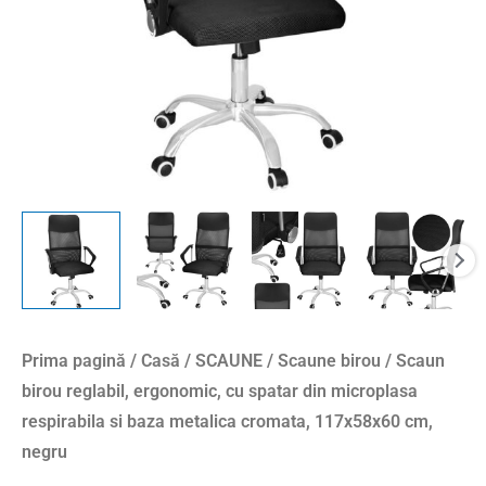
microplasa
respirabila
si
baza
metalica
cromata,
117x58x60
cm,
negru
Prima pagină
/
Casă
/
SCAUNE
/
Scaune birou
/ Scaun
birou reglabil, ergonomic, cu spatar din microplasa
respirabila si baza metalica cromata, 117x58x60 cm,
negru