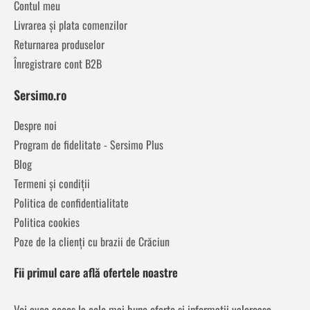
Contul meu
Livrarea și plata comenzilor
Returnarea produselor
Înregistrare cont B2B
Sersimo.ro
Despre noi
Program de fidelitate - Sersimo Plus
Blog
Termeni și condiții
Politica de confidentialitate
Politica cookies
Poze de la clienți cu brazii de Crăciun
Fii primul care află ofertele noastre
Vei avea acces la cele mai bune oferte și informații valoroase,