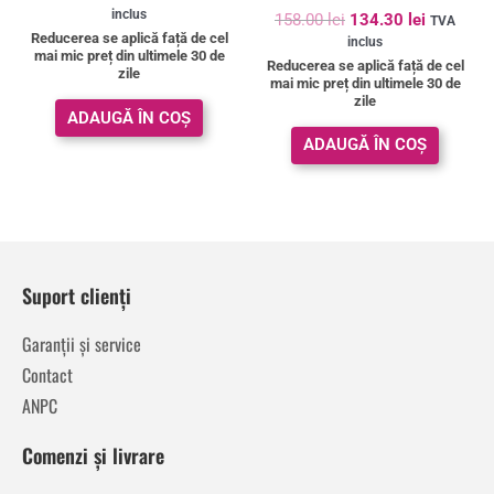
Evaluat la
inclus
158.00
lei
134.30
lei
TVA
5.00
Reducerea se aplică față de cel
inclus
din 5
mai mic preț din ultimele 30 de
Reducerea se aplică față de cel
zile
mai mic preț din ultimele 30 de
zile
ADAUGĂ ÎN COȘ
ADAUGĂ ÎN COȘ
Suport clienți
Garanții și service
Contact
ANPC
Comenzi și livrare