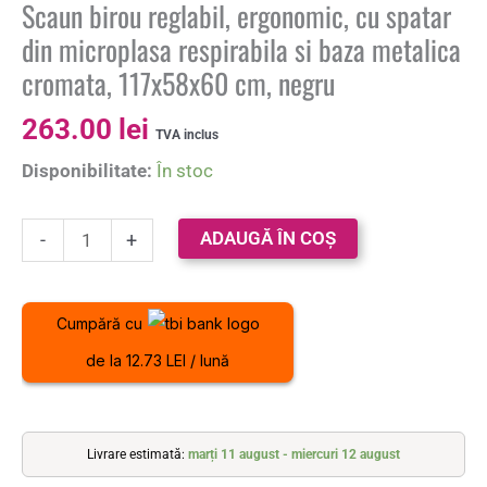
Scaun birou reglabil, ergonomic, cu spatar
din microplasa respirabila si baza metalica
cromata, 117x58x60 cm, negru
263.00
lei
TVA inclus
Disponibilitate:
În stoc
ADAUGĂ ÎN COȘ
-
+
Cumpără cu
de la 12.73 LEI / lună
Livrare estimată:
marți 11 august - miercuri 12 august