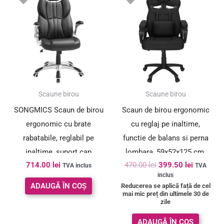
a
este:
fost:
399.50 le
470.00 lei.
SUPER PREȚ!
Scaune birou
Scaune birou
SONGMICS Scaun de birou
Scaun de birou ergonomic
ergonomic cu brate
cu reglaj pe inaltime,
rabatabile, reglabil pe
functie de balans si perna
inaltime, suport cap
lombara, 59x52x125 cm,
714.00
lei
470.00
lei
399.50
lei
ajustabil, 70x70x137 cm,
negru
TVA inclus
TVA
inclus
negru
ADAUGĂ ÎN COȘ
Reducerea se aplică față de cel
mai mic preț din ultimele 30 de
zile
ADAUGĂ ÎN COȘ