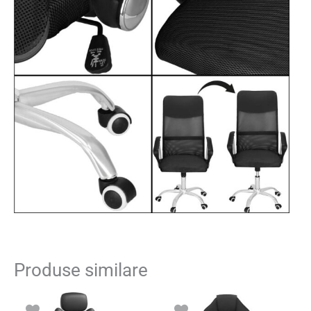
Produse similare
Prețul
Prețul
inițial
curent