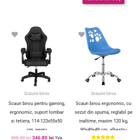
Prețul
Prețul
Prețul
Prețul
inițial
curent
inițial
curent
a
este:
a
este:
fost:
346.80 lei.
fost:
134.30 le
408.00 lei.
158.00 lei.
SUPER PREȚ!
SUPER PREȚ!
Scaune birou
Scaune birou
Scaun birou pentru gaming,
Scaun birou ergonomic, cu
ergonomic, suport lombar
sezut din spuma, reglabil pe
si tetiera, 114-123x55x50
inaltime, maxim 120 kg,
cm, negru
90x49x48 cm, albastru
408.00
lei
346.80
lei
TVA