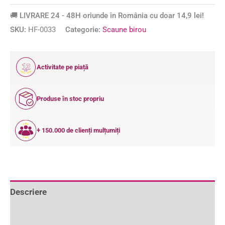
🚚 LIVRARE 24 - 48H oriunde în România cu doar 14,9 lei!
SKU:
HF-0033
Categorie:
Scaune birou
12
Activitate pe piață
ANI
Produse în stoc propriu
+ 150.000 de clienți mulțumiți
Descriere
Informații suplimentare