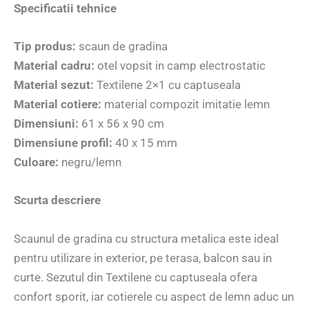
Specificatii tehnice
Tip produs:
scaun de gradina
Material cadru:
otel vopsit in camp electrostatic
Material sezut:
Textilene 2×1 cu captuseala
Material cotiere:
material compozit imitatie lemn
Dimensiuni:
61 x 56 x 90 cm
Dimensiune profil:
40 x 15 mm
Culoare:
negru/lemn
Scurta descriere
Scaunul de gradina cu structura metalica este ideal
pentru utilizare in exterior, pe terasa, balcon sau in
curte. Sezutul din Textilene cu captuseala ofera
confort sporit, iar cotierele cu aspect de lemn aduc un