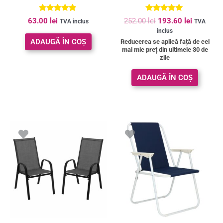
Evaluat la
Evaluat la
63.00
lei
252.00
lei
193.60
lei
TVA inclus
TVA
5.00
5.00
inclus
din 5
din 5
ADAUGĂ ÎN COȘ
Reducerea se aplică față de cel
mai mic preț din ultimele 30 de
zile
ADAUGĂ ÎN COȘ