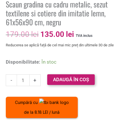
Scaun gradina cu cadru metalic, sezut
textilene si cotiere din imitatie lemn,
61x56x90 cm, negru
179.00
lei
135.00
lei
TVA inclus
Reducerea se aplică față de cel mai mic preț din ultimele 30 de zile
Disponibilitate:
În stoc
ADAUGĂ ÎN COȘ
-
+
Cumpără cu
de la 8.18 LEI / lună