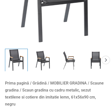
si
cotiere
din
imitatie
lemn,
61x56x90
cm,
negru
Prima pagină
/
Grădină
/
MOBILIER GRADINA
/
Scaune
gradina
/ Scaun gradina cu cadru metalic, sezut
textilene si cotiere din imitatie lemn, 61x56x90 cm,
negru