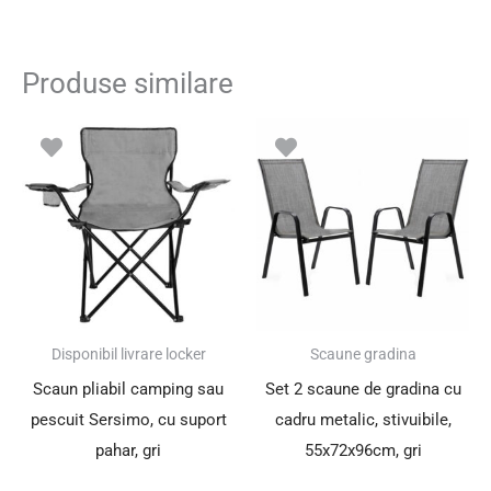
Produse similare
Prețul
Prețul
inițial
curent
a
este:
fost:
193.60 le
252.00 lei.
SUPER PREȚ!
Disponibil livrare locker
Scaune gradina
Scaun pliabil camping sau
Set 2 scaune de gradina cu
pescuit Sersimo, cu suport
cadru metalic, stivuibile,
pahar, gri
55x72x96cm, gri