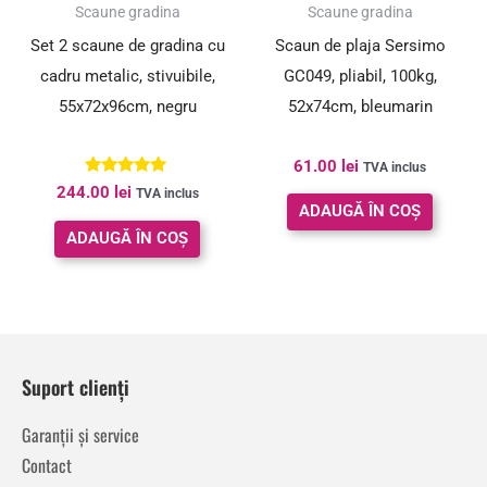
Scaune gradina
Scaune gradina
Set 2 scaune de gradina cu
Scaun de plaja Sersimo
cadru metalic, stivuibile,
GC049, pliabil, 100kg,
55x72x96cm, negru
52x74cm, bleumarin
61.00
lei
TVA inclus
Evaluat la
244.00
lei
TVA inclus
5.00
ADAUGĂ ÎN COȘ
din 5
ADAUGĂ ÎN COȘ
Suport clienți
Garanții și service
Contact