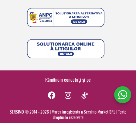
Rămânem conectați și pe
F
I
a
n
c
s
SERSIMO ® 2014 - 2026 | Marca inregistrata a Sersimo Market SRL | Toate
drepturile rezervate
e
t
b
a
o
g