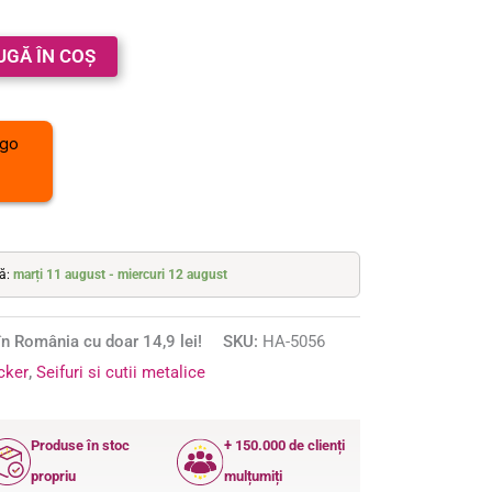
UGĂ ÎN COȘ
tă:
marți 11 august - miercuri 12 august
n România cu doar 14,9 lei!
SKU:
HA-5056
ocker
,
Seifuri si cutii metalice
Produse în stoc
+ 150.000 de clienți
propriu
mulțumiți