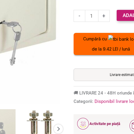
Bej
la clienți
ADA
-
+
Cumpără cu
de la 9.42 LEI / lună
Livrare estima
🚚 LIVRARE 24 - 48H oriunde î
Categorii:
Disponibil livrare l
12
Activitate pe piață
ANI