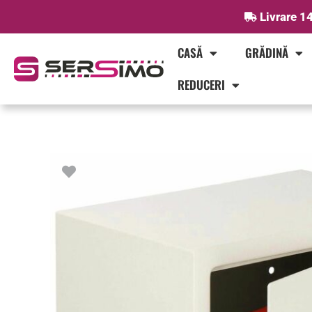
Skip
Livrare 14
to
content
CASĂ
GRĂDINĂ
REDUCERI